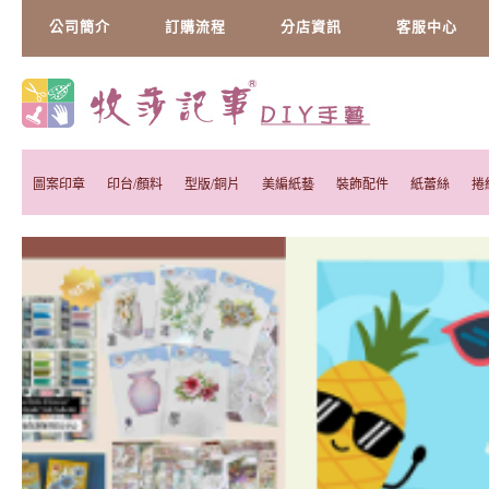
公司簡介
訂購流程
分店資訊
客服中心
圖案印章
印台/顏料
型版/銅片
美編紙藝
裝飾配件
紙蕾絲
捲