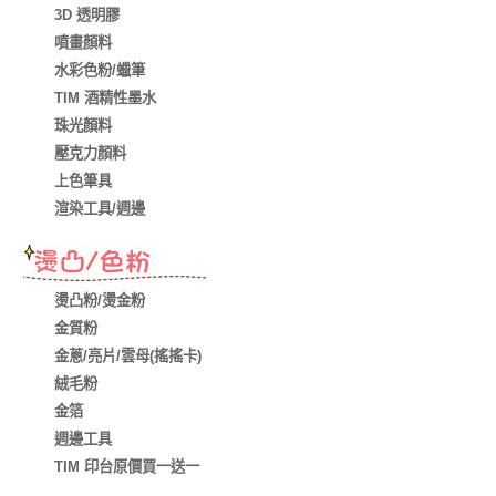
3D 透明膠
噴畫顏料
水彩色粉/蠟筆
TIM 酒精性墨水
珠光顏料
壓克力顏料
上色筆具
渲染工具/週邊
燙凸粉/燙金粉
金質粉
金蔥/亮片/雲母(搖搖卡)
絨毛粉
金箔
週邊工具
TIM 印台原價買一送一