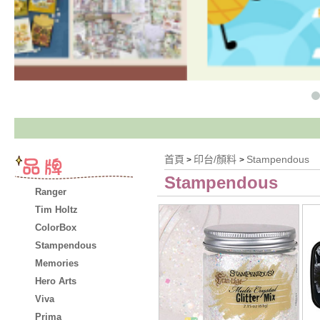
首頁
印台/顏料
Stampendous
>
>
Stampendous
Ranger
Tim Holtz
ColorBox
Stampendous
Memories
Hero Arts
Viva
Prima