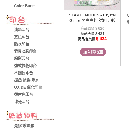
Color Burst
STAMPENDOUS - Crystal
V
Glitter 閃亮亮粉-透明五彩
商品原價
$ 620
油墨印台
商品售價
$ 434
定色印台
$ 434
商品會員價
防水印台
背景淡彩印台
加入購物車
粉彩印台
強效快乾印台
不褪色印台
燙凸/抗色/浮水
OXIDE 氧化印台
復古色印台
珠光印台
亮膠/珍珠膠