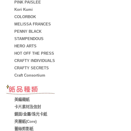
PINK PAISLEE
Kori Kumi
COLORBOK
MELISSA FRANCES
PENNY BLACK
STAMPENDOUS
HERO ARTS
HOT OFF THE PRESS
CRAFTY INDIVIDUALS
CRAFTY SECRETS
Craft Consortium
美編襯紙
卡片素材及信封
鏡面/金屬/珠光卡紙
夾層紙(Core)
蕾絲剪影紙