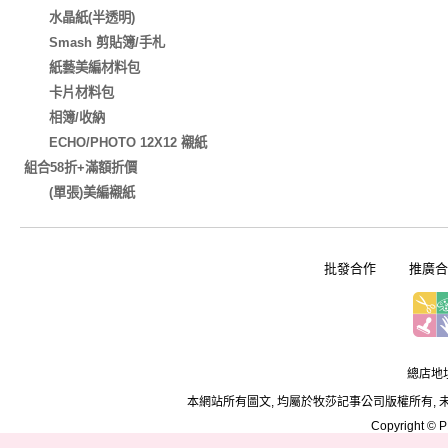
水晶紙(半透明)
Smash 剪貼簿/手札
紙藝美編材料包
卡片材料包
相簿/收納
ECHO/PHOTO 12X12 襯紙
組合58折+滿額折價
(單張)美編襯紙
批發合作
推廣合
總店地址
本網站所有圖文, 均屬於牧莎記事公司版權所有, 
Copyright © PD