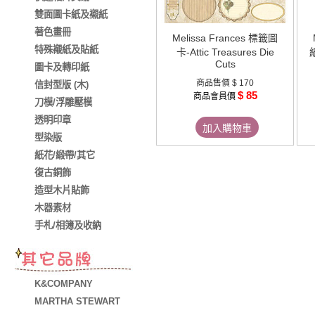
雙面圖卡紙及襯紙
著色畫冊
Melissa Frances 標籤圖
特殊襯紙及貼紙
卡-Attic Treasures Die
紙
Cuts
圖卡及轉印紙
商品售價
$ 170
信封型版 (木)
$ 85
商品會員價
刀模/浮雕壓模
透明印章
加入購物車
型染版
紙花/緞帶/其它
復古銅飾
造型木片貼飾
木器素材
手札/相簿及收納
K&COMPANY
MARTHA STEWART