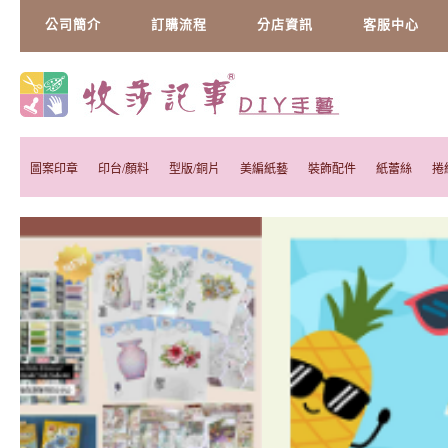
公司簡介
訂購流程
分店資訊
客服中心
圖案印章
印台/顏料
型版/銅片
美編紙藝
裝飾配件
紙蕾絲
捲