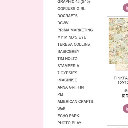
GRAPHIC 45 (G45)
GORJUSS GIRL
DOCRAFTS
DCWV
PRIMA MARKETING
MY MIND’S EYE
TERESA COLLINS
BASICGREY
TIM HOLTZ
STAMPERIA
7 GYPSIES
PINKP
IMAGINISE
12X12 
ANNA GRIFFIN
商
PM
商
AMERICAN CRAFTS
WeR
ECHO PARK
PHOTO PLAY