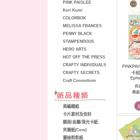
PINK PAISLEE
Kori Kumi
COLORBOK
MELISSA FRANCES
PENNY BLACK
STAMPENDOUS
HERO ARTS
HOT OFF THE PRESS
CRAFTY INDIVIDUALS
PINKP
卡組 
CRAFTY SECRETS
Eph
Craft Consortium
商
商品
美編襯紙
卡片素材及信封
鏡面/金屬/珠光卡紙
夾層紙(Core)
蕾絲剪影紙