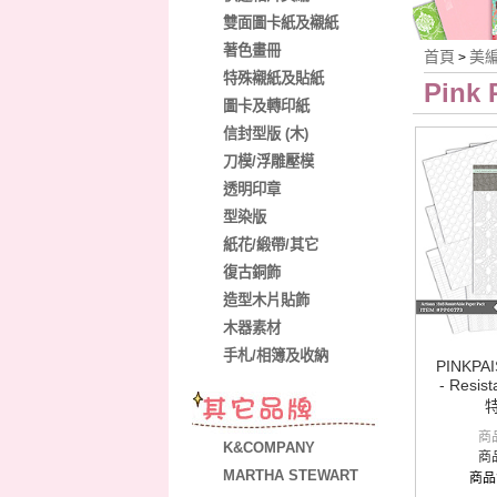
雙面圖卡紙及襯紙
著色畫冊
首頁
美
>
特殊襯紙及貼紙
Pink 
圖卡及轉印紙
信封型版 (木)
刀模/浮雕壓模
透明印章
型染版
紙花/緞帶/其它
復古銅飾
造型木片貼飾
木器素材
手札/相簿及收納
PINKPA
- Resis
商
K&COMPANY
商
MARTHA STEWART
商品