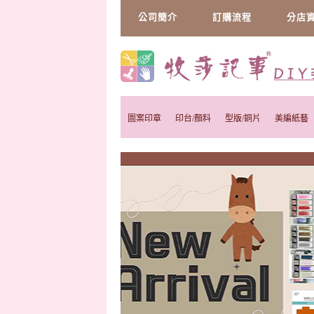
公司簡介
訂購流程
分店
圖案印章
印台/顏料
型版/銅片
美編紙藝