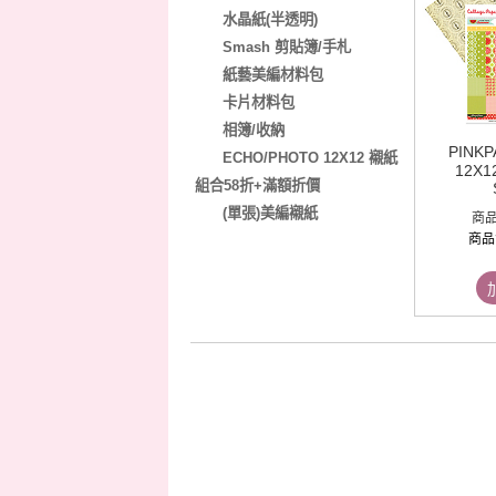
水晶紙(半透明)
Smash 剪貼簿/手札
紙藝美編材料包
卡片材料包
相簿/收納
PINK
ECHO/PHOTO 12X12 襯紙
12X1
組合58折+滿額折價
(單張)美編襯紙
商
商品