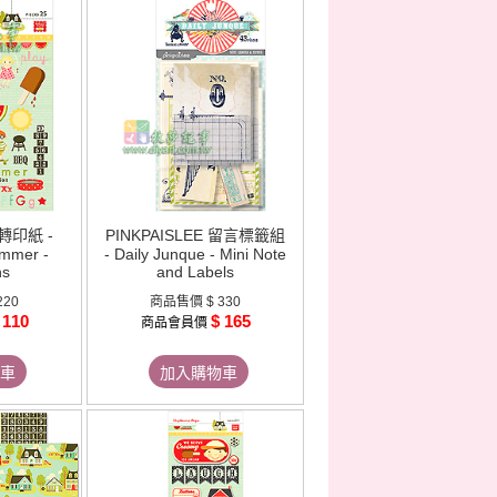
 轉印紙 -
PINKPAISLEE 留言標籤組
mmer -
- Daily Junque - Mini Note
ns
and Labels
220
商品售價
$ 330
 110
$ 165
商品會員價
車
加入購物車