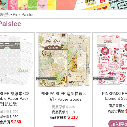
編紙藝
Pink Paislee
>
Paislee
ISLEE 襯紙本8X8
PINKPAISLEE 造型標籤圖
PINKPAISLE
table Paper Pack
Element Sti
卡組 - Paper Goods
特殊抗色紙
商品售價
$ 
商品原價
$ 225
商品會員價
品原價
$ 500
商品售價
$ 113
品售價
$ 250
$ 113
商品會員價
$ 250
會員價
加入購物