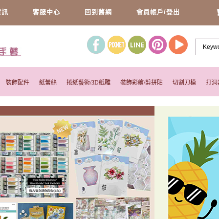
資訊
客服中心
回到舊網
會員帳戶/登出
裝飾配件
紙蕾絲
捲紙藝術/3D紙雕
裝飾彩繪/剪拼貼
切割刀模
打洞