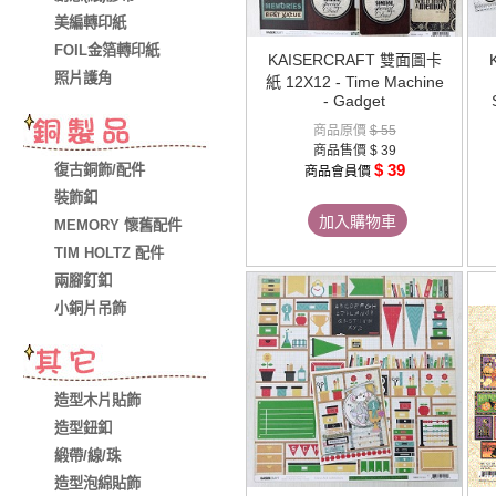
美編轉印紙
FOIL金箔轉印紙
KAISERCRAFT 雙面圖卡
照片護角
紙 12X12 - Time Machine
- Gadget
商品原價
$ 55
商品售價
$ 39
$ 39
復古銅飾/配件
商品會員價
裝飾釦
加入購物車
MEMORY 懷舊配件
TIM HOLTZ 配件
兩腳釘釦
小銅片吊飾
造型木片貼飾
造型鈕釦
緞帶/線/珠
造型泡綿貼飾