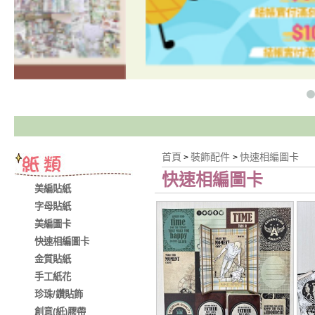
首頁
裝飾配件
快速相編圖卡
>
>
快速相編圖卡
美編貼紙
字母貼紙
美編圖卡
快速相編圖卡
金質貼紙
手工紙花
珍珠/鑽貼飾
創意(紙)膠帶