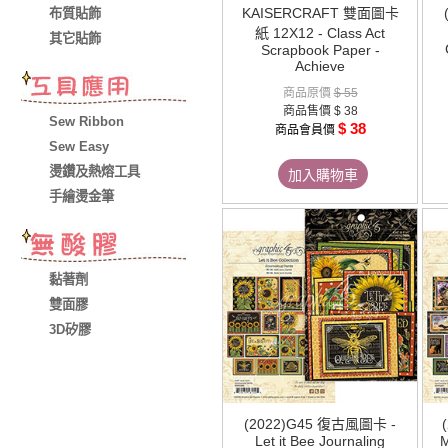
KAISERCRAFT 雙面圖卡
布質貼飾
紙 12X12 - Class Act
其它貼飾
Scrapbook Paper -
Achieve
商品原價
$ 55
商品售價
$ 38
Sew Ribbon
$ 38
商品會員價
Sew Easy
燙鑽及熱熔工具
加入購物車
手繪燙金筆
黏著劑
雙面膠
3D矽膠
(2022)G45 復古風圖卡 -
Let it Bee Journaling
M