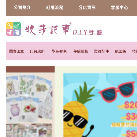
公司簡介
訂購流程
分店資訊
客服中心
圖案印章
印台/顏料
型版/銅片
美編紙藝
裝飾配件
紙蕾絲
捲