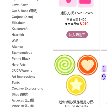
Lawn Fawn
Cut & Boss (電動)
迷你刀模-Love Boxes
Gorjuss (Xcut)
商品售價
$ 420
Elizabeth
$ 210
商品會員價
Kaisercraft
Heartfelt
加入購物車
WeR
Altenew
Stampendous
Penny Black
Hero Arts
JR/CA/Aurelie
Art Impressions
Tonic
Creative Expressions
Slice (電動)
Accucut 全刀模
迷你切割/浮雕兩用刀模-
Round Accents
PD&C 牧莎刀模