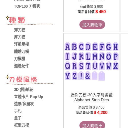
TOP100 刀模秀
商品售價
$ 900
$ 450
商品會員價
加入購物車
薄刀模
厚刀模
浮雕壓模
體驗刀模
刀模機
週邊配件
3D (捲)紙花
迷你刀模-30入字母書籤
立體卡片 Pop Up
Alphabet Strip Dies
造景/多層次
商品售價
$ 8,400
手札
$ 4,200
商品會員價
盒子
框型刀模
加入購物車