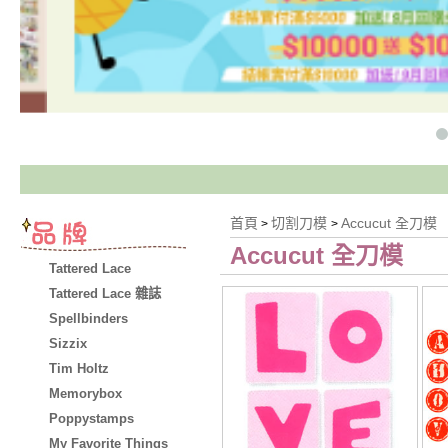
首頁
切割刀模
Accucut 全刀模
>
>
Accucut 全刀模
Tattered Lace
Tattered Lace 雜誌
Spellbinders
Sizzix
Tim Holtz
Memorybox
Poppystamps
My Favorite Things