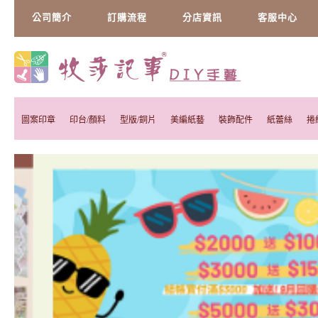
公司簡介
訂購流程
分店資訊
客服中心
圖案印章
印台/顏料
型版/銅片
美編紙藝
裝飾配件
紙蕾絲
捲