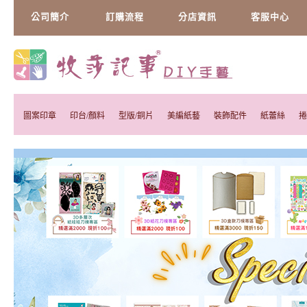
公司簡介
訂購流程
分店資訊
客服中心
圖案印章
印台/顏料
型版/銅片
美編紙藝
裝飾配件
紙蕾絲
捲