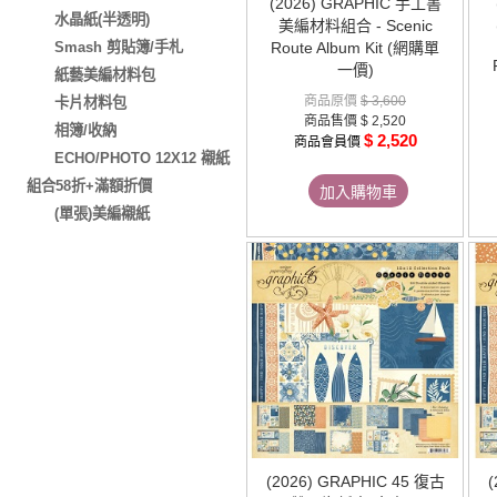
(2026) GRAPHIC 手工書
水晶紙(半透明)
美編材料組合 - Scenic
Smash 剪貼簿/手札
Route Album Kit (網購單
一價)
紙藝美編材料包
商品原價
$ 3,600
卡片材料包
商品售價
$ 2,520
相簿/收納
$ 2,520
商品會員價
ECHO/PHOTO 12X12 襯紙
組合58折+滿額折價
加入購物車
(單張)美編襯紙
(2026) GRAPHIC 45 復古
(