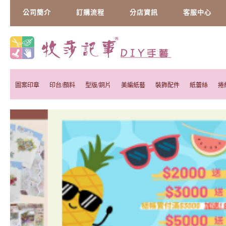
公司簡介
訂購流程
分店資訊
客服中心
圖案印章
印台/顏料
型版/銅片
美編紙藝
裝飾配件
紙蕾絲
捲