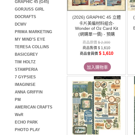
GRAPHIC 45 (G45)
GORJUSS GIRL
DOCRAFTS
(2026) GRAPHIC 45 立體
卡片美編材料組合-
DCWV
Wonder of Oz Card Kit
PRIMA MARKETING
(網購單一價) - 預購
MY MIND’S EYE
商品原價
$ 2,300
TERESA COLLINS
商品售價
$ 1,610
$ 1,610
商品會員價
BASICGREY
TIM HOLTZ
加入購物車
STAMPERIA
7 GYPSIES
IMAGINISE
ANNA GRIFFIN
PM
AMERICAN CRAFTS
WeR
ECHO PARK
PHOTO PLAY