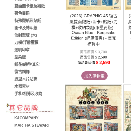
雙面圖卡紙及襯紙
著色畫冊
(2026) GRAPHIC 45 復古
(
特殊襯紙及貼紙
風雙面襯紙+圖卡+貼紙+刀
模+收納袋組(限量再版) -
圖卡及轉印紙
Ocean Blue - Keepsake
信封型版 (木)
Edition (網購優惠) - 售完
刀模/浮雕壓模
補貨中
透明印章
商品原價
$ 3,700
型染版
商品售價
$ 2,590
$ 2,590
商品會員價
紙花/緞帶/其它
復古銅飾
加入購物車
造型木片貼飾
木器素材
手札/相簿及收納
K&COMPANY
MARTHA STEWART