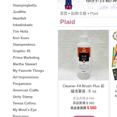
Stampingbella
JustRite
首頁
品牌/主題
Plaid
>
>
Heartfelt
Plaid
Inkadinkado
Tim Holtz
Kori Kumi
Stampendous
Graphic 45
Prima Marketing
Martha Stewart
My Favorite Things
Art Impressions
Pergamano
Cleaner FA Brush Plus 彩
American Crafts
w
繪洗筆液 -８ oz
Unity Stamp
商品原價
$ 700
Teresa Collins
商品售價
$ 560
$ 560
商品會員價
My Mind’s Eye
Basicgrey