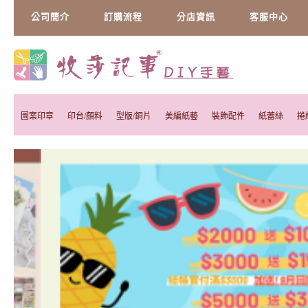
公司簡介
訂購流程
分店資訊
客服中心
圖案印章
印台/顏料
型版/銅片
美編紙藝
裝飾配件
紙蕾絲
捲