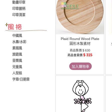
動畫印章
印章握柄
印章清潔
中國風
Plaid Round Wood Plate
水墨/水彩
圓形木製素材
素描風
商品售價
$ 630
旅遊風
$ 315
商品會員價
音樂風
加入購物車
兒童風
人型娃
字章/日期章