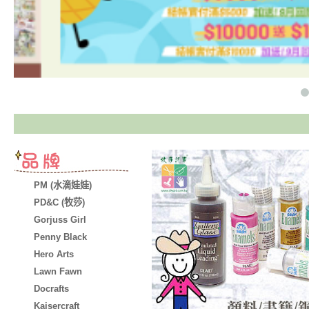
PM (水滴娃娃)
PD&C (牧莎)
Gorjuss Girl
Penny Black
Hero Arts
Lawn Fawn
Docrafts
Kaisercraft