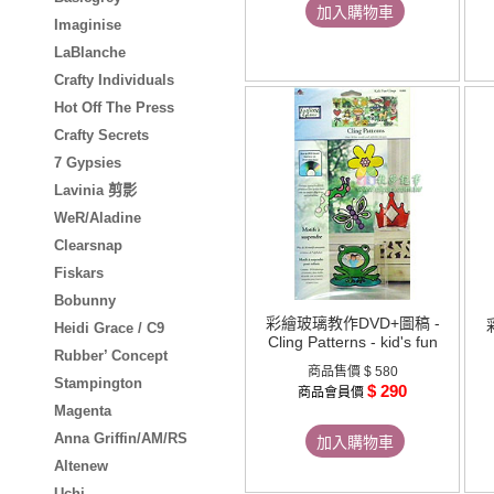
加入購物車
Imaginise
LaBlanche
Crafty Individuals
Hot Off The Press
Crafty Secrets
7 Gypsies
Lavinia 剪影
WeR/Aladine
Clearsnap
Fiskars
Bobunny
彩繪玻璃教作DVD+圖稿 -
Heidi Grace / C9
Cling Patterns - kid's fun
Rubber’ Concept
商品售價
$ 580
Stampington
$ 290
商品會員價
Magenta
Anna Griffin/AM/RS
加入購物車
Altenew
Uchi