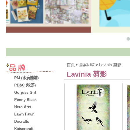
首頁
圖案印章
Lavinia 剪影
>
>
Lavinia 剪影
PM (水滴娃娃)
PD&C (牧莎)
Gorjuss Girl
Penny Black
Hero Arts
Lawn Fawn
Docrafts
Kaisercraft