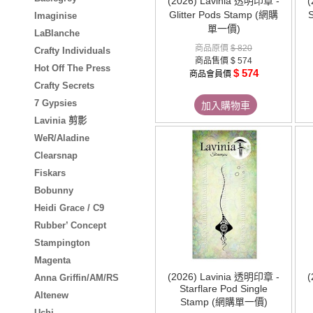
(2026) Lavinia 透明印章 -
(
Glitter Pods Stamp (網購
S
Imaginise
單一價)
LaBlanche
商品原價
$ 820
Crafty Individuals
商品售價
$ 574
Hot Off The Press
$ 574
商品會員價
Crafty Secrets
7 Gypsies
加入購物車
Lavinia 剪影
WeR/Aladine
Clearsnap
Fiskars
Bobunny
Heidi Grace / C9
Rubber’ Concept
Stampington
Magenta
(2026) Lavinia 透明印章 -
(
Anna Griffin/AM/RS
Starflare Pod Single
Altenew
Stamp (網購單一價)
Uchi