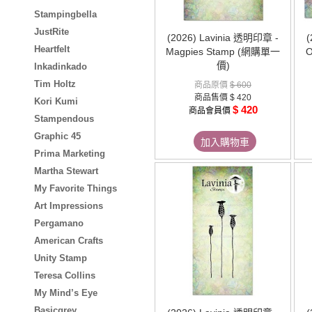
Stampingbella
JustRite
(2026) Lavinia 透明印章 -
(
Heartfelt
Magpies Stamp (網購單一
O
價)
Inkadinkado
Tim Holtz
商品原價
$ 600
商品售價
$ 420
Kori Kumi
$ 420
商品會員價
Stampendous
Graphic 45
加入購物車
Prima Marketing
Martha Stewart
My Favorite Things
Art Impressions
Pergamano
American Crafts
Unity Stamp
Teresa Collins
My Mind’s Eye
Basicgrey