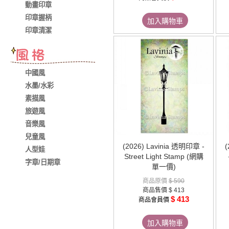
動畫印章
印章握柄
加入購物車
印章清潔
中國風
水墨/水彩
素描風
旅遊風
音樂風
兒童風
(2026) Lavinia 透明印章 -
(
人型娃
Street Light Stamp (網購
字章/日期章
單一價)
商品原價
$ 590
商品售價
$ 413
$ 413
商品會員價
加入購物車