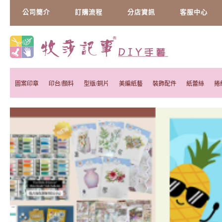
公司簡介
訂購流程
分店資訊
客服中心
圖案印章
印台/顏料
型版/銅片
美編紙藝
裝飾配件
紙蕾絲
捲