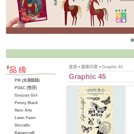
首頁
圖案印章
Graphic 45
>
>
Graphic 45
PM (水滴娃娃)
PD&C (牧莎)
Gorjuss Girl
Penny Black
Hero Arts
Lawn Fawn
Docrafts
Kaisercraft