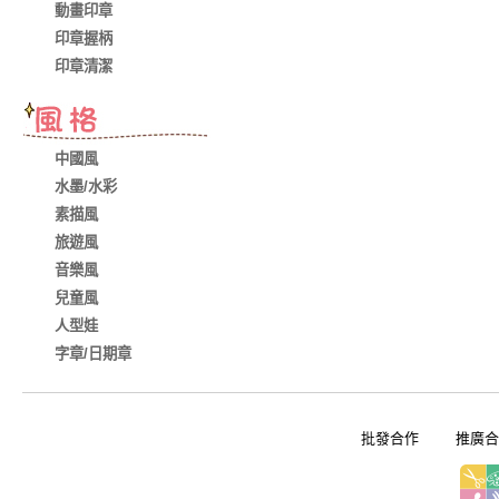
動畫印章
印章握柄
印章清潔
中國風
水墨/水彩
素描風
旅遊風
音樂風
兒童風
人型娃
字章/日期章
批發合作
推廣合