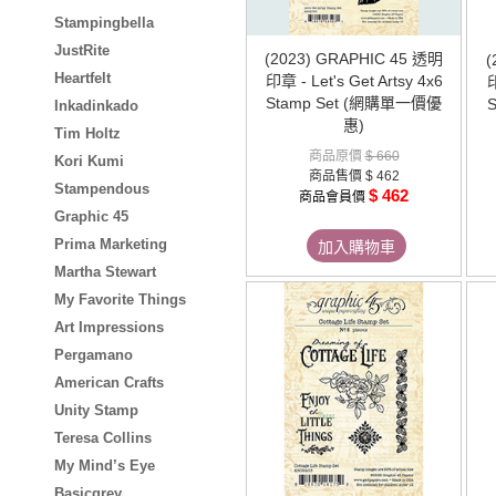
Stampingbella
JustRite
(2023) GRAPHIC 45 透明
(
Heartfelt
印章 - Let's Get Artsy 4x6
印
Stamp Set (網購單一價優
Inkadinkado
惠)
Tim Holtz
商品原價
$ 660
Kori Kumi
商品售價
$ 462
Stampendous
$ 462
商品會員價
Graphic 45
Prima Marketing
加入購物車
Martha Stewart
My Favorite Things
Art Impressions
Pergamano
American Crafts
Unity Stamp
Teresa Collins
My Mind’s Eye
Basicgrey