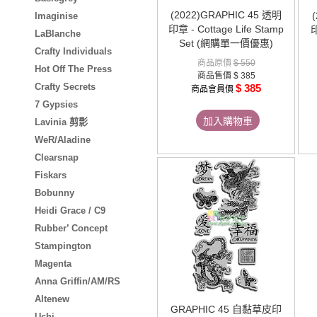
(2022)GRAPHIC 45 透明
Imaginise
印章 - Cottage Life Stamp
印
LaBlanche
Set (網購單一價優惠)
Crafty Individuals
商品原價
$ 550
Hot Off The Press
商品售價
$ 385
Crafty Secrets
$ 385
商品會員價
7 Gypsies
加入購物車
Lavinia 剪影
WeR/Aladine
Clearsnap
Fiskars
Bobunny
Heidi Grace / C9
Rubber’ Concept
Stampington
Magenta
Anna Griffin/AM/RS
Altenew
GRAPHIC 45 自黏草皮印
Uchi