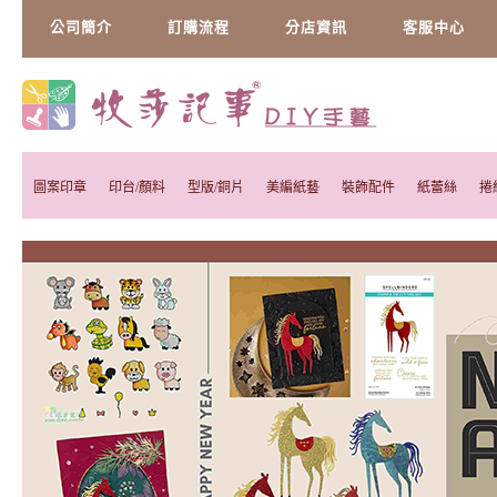
公司簡介
訂購流程
分店資訊
客服中心
圖案印章
印台/顏料
型版/銅片
美編紙藝
裝飾配件
紙蕾絲
捲