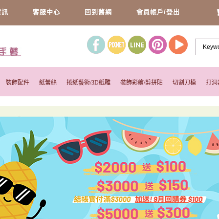
資訊
客服中心
回到舊網
會員帳戶/登出
裝飾配件
紙蕾絲
捲紙藝術/3D紙雕
裝飾彩繪/剪拼貼
切割刀模
打洞