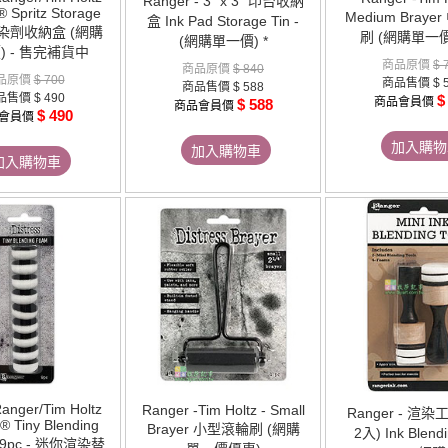
Ranger - 3" x 3" 印台收納
® Spritz Storage
Medium Bray
盒 Ink Pad Storage Tin -
畫染劑收納盒 (網購
刷 (網購單一
(網購單一價) *
) - 售完補貨中
商品原價
$ 
商品原價
$ 840
品原價
$ 700
商品售價
$ 
商品售價
$ 588
品售價
$ 490
$
商品會員價
$ 588
商品會員價
$ 490
會員價
加入購物
加入購物車
加入購物車
anger/Tim Holtz
Ranger -Tim Holtz - Small
Ranger - 渲染
s® Tiny Blending
Brayer 小型滾輪刷 (網購
2入) Ink Blendi
- 9pc - 迷你渲染替