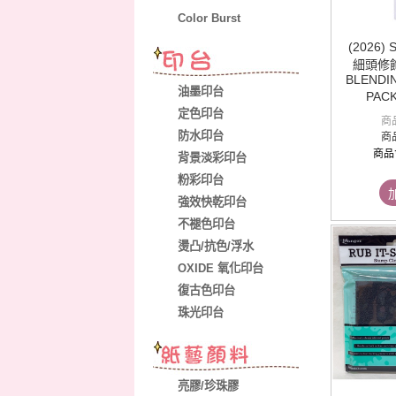
Color Burst
(2026) 
細頭修飾刷
BLENDIN
油墨印台
PAC
定色印台
商
防水印台
商
商品
背景淡彩印台
粉彩印台
強效快乾印台
不褪色印台
燙凸/抗色/浮水
OXIDE 氧化印台
復古色印台
珠光印台
亮膠/珍珠膠