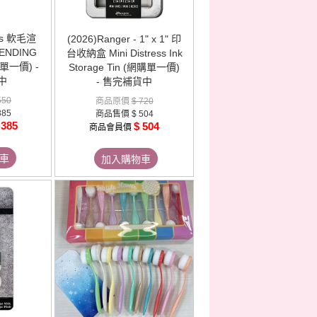
rts 軟毛渲
(2026)Ranger - 1" x 1" 印
LENDING
台收納盒 Mini Distress Ink
單一價) -
Storage Tin (網購單一價)
中
- 售完補貨中
550
商品原價
$ 720
385
商品售價
$ 504
 385
$ 504
商品會員價
車
加入購物車