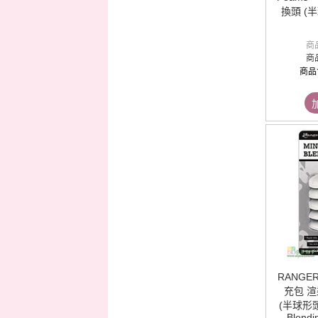
換頭 (半
商
商
商品
RANG
充包 
(半球形頭10
Blendi