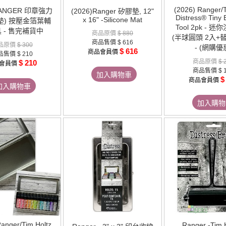
(2026) Ranger/T
RANGER 印章強力
(2026)Ranger 矽膠墊, 12"
Distress® Tiny 
x 16" -Silicone Mat
墊) 按壓金箔葉輔
Tool 2pk - 
 - 售完補貨中
商品原價
$ 880
(半球圓頭 2入+
商品售價
$ 616
品原價
$ 300
- (網購優
$ 616
商品會員價
品售價
$ 210
商品原價
$ 
$ 210
會員價
商品售價
$ 
加入購物車
$
商品會員價
加入購物車
加入購物
anger/Tim Holtz
Ranger -Tim H