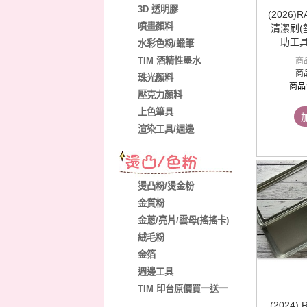
3D 透明膠
(2026)
噴畫顏料
清潔刷(
助工具
水彩色粉/蠟筆
TIM 酒精性墨水
商
商
珠光顏料
商品
壓克力顏料
上色筆具
渲染工具/週邊
燙凸粉/燙金粉
金質粉
金蔥/亮片/雲母(搖搖卡)
絨毛粉
金箔
週邊工具
TIM 印台原價買一送一
(2024) R