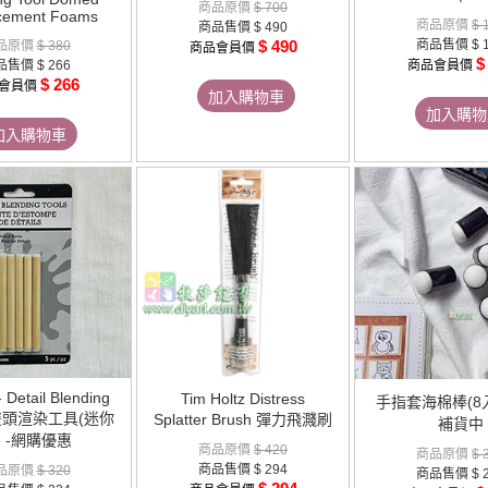
商品原價
$ 700
cement Foams
商品原價
$ 
商品售價
$ 490
$ 490
商品售價
$ 
品原價
$ 380
商品會員價
$
品售價
$ 266
商品會員價
$ 266
會員價
加入購物車
加入購物
加入購物車
 Detail Blending
Tim Holtz Distress
手指套海棉棒(8入
- 雙頭渲染工具(迷你
Splatter Brush 彈力飛濺刷
補貨中
) -網購優惠
商品原價
$ 420
商品原價
$ 
商品售價
$ 294
品原價
$ 320
商品售價
$ 