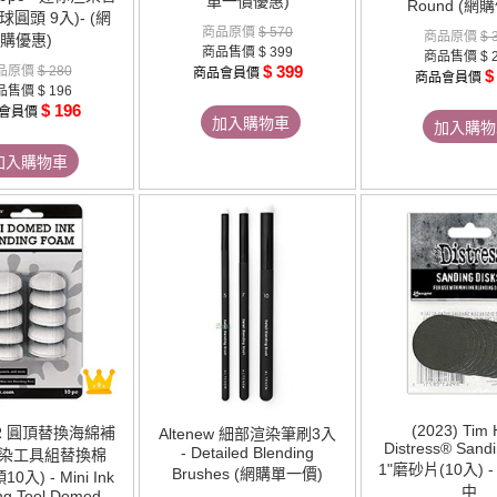
單一價優惠)
Round (網
球圓頭 9入)- (網
商品原價
$ 570
商品原價
$ 
購優惠)
商品售價
$ 399
商品售價
$ 
$ 399
品原價
$ 280
商品會員價
$
商品會員價
品售價
$ 196
$ 196
會員價
加入購物車
加入購物
加入購物車
(2023) Tim 
ER 圓頂替換海綿補
Altenew 細部渲染筆刷3入
Distress® Sandi
- Detailed Blending
渲染工具組替換棉
1"磨砂片(10入) 
Brushes (網購單一價)
入) - Mini Ink
中
ng Tool Domed