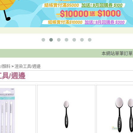
本網站單筆訂單滿 888元免
台/顏料
渲染工具/週邊
>
具/週邊