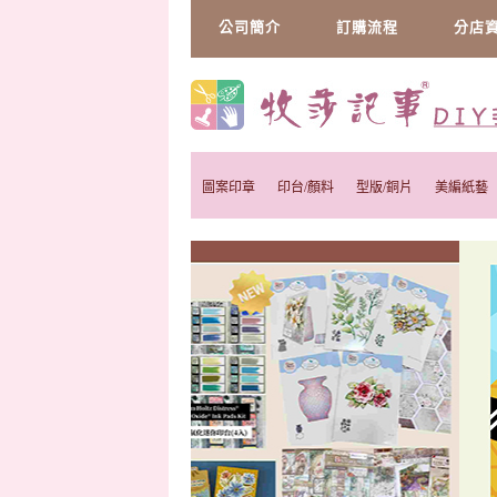
公司簡介
訂購流程
分店
圖案印章
印台/顏料
型版/銅片
美編紙藝