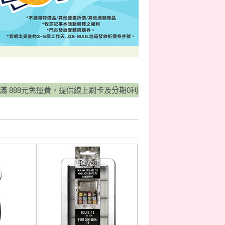
運費，提供線上刷卡及分期0利率服務，並有宅配貨到付款方式，歡迎多加