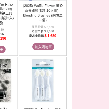
im Holtz
(2025) Waffle Flower 暈染
Blending
背景刷棒(軟毛10入組) -
迷你渲染工具
Blending Brushes (網購單
替換頭2入)
一價)
惠)
商品原價
$ 2,550
280
商品售價
$ 1,680
196
$ 1,680
商品會員價
 196
加入購物車
車
oltz -