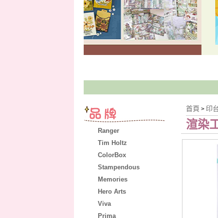
首頁
印
>
渲染工
Ranger
Tim Holtz
ColorBox
Stampendous
Memories
Hero Arts
Viva
Prima