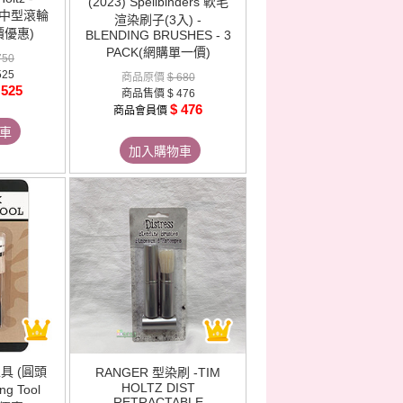
(2023) Spellbinders 軟毛
er 中型滾輪
渲染刷子(3入) -
價優惠)
BLENDING BRUSHES - 3
PACK(網購單一價)
750
525
商品原價
$ 680
 525
商品售價
$ 476
$ 476
商品會員價
車
加入購物車
工具 (圓頭
RANGER 型染刷 -TIM
HOLTZ DIST
ng Tool
RETRACTABLE