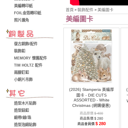
美編轉印紙
首頁
裝飾配件
美編圖卡
>
>
FOIL金箔轉印紙
美編圖卡
照片護角
復古銅飾/配件
裝飾釦
MEMORY 懷舊配件
TIM HOLTZ 配件
兩腳釘釦
小銅片吊飾
(2026) Stamperia 美編厚
圖卡 - DIE CUTS
ASSORTED - White
造型木片貼飾
Christmas (網購優惠)
造型鈕釦
商品原價
$ 400
緞帶/線/珠
商品售價
$ 280
$ 280
商品會員價
造型泡綿貼飾