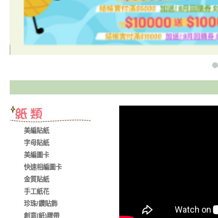
美編貼紙
字母貼紙
美編圖卡
快速相編圖卡
金質貼紙
手工紙花
珍珠/鑽貼飾
創意(紙)膠帶