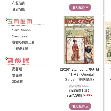
布質貼飾
加入購物車
其它貼飾
Sew Ribbon
Sew Easy
燙鑽及熱熔工具
手繪燙金筆
黏著劑
(2026) Stamperia 雙面圖
卡(卡片) - Oriental
雙面膠
Garden (網購優惠)
3D矽膠
商品原價
$ 550
商品售價
$ 385
$ 385
商品會員價
加入購物車