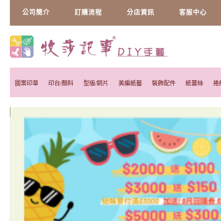
公司簡介
訂購流程
分店資訊
客服中心
圖案印章
印台/顏料
型版/銅片
美編紙藝
裝飾配件
紙蕾絲
捲