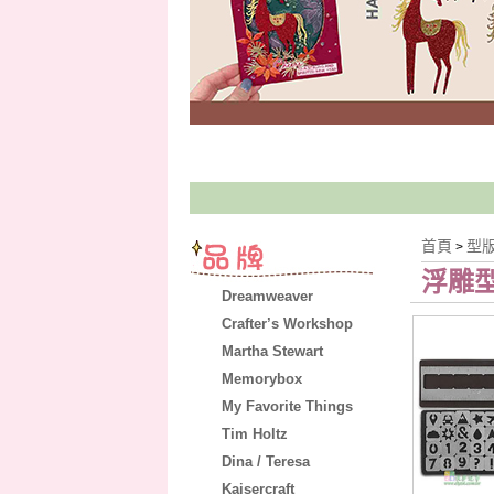
首頁
型
>
浮雕
Dreamweaver
Crafter’s Workshop
Martha Stewart
Memorybox
My Favorite Things
Tim Holtz
Dina / Teresa
Kaisercraft