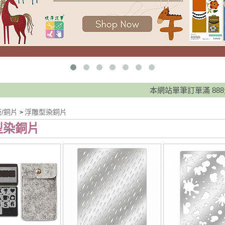
本網站單筆訂單滿 888元免運費，提供
版/銅片
浮雕型染銅片
>
型染銅片