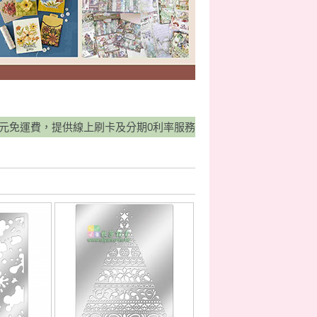
線上刷卡及分期0利率服務，並有宅配貨到付款方式，歡迎多加利用！ 現