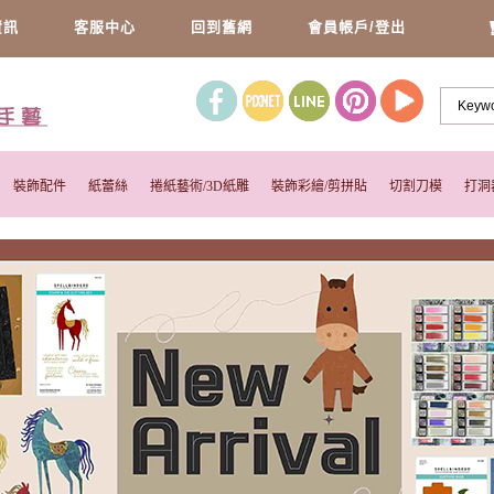
資訊
客服中心
回到舊網
會員帳戶/登出
裝飾配件
紙蕾絲
捲紙藝術/3D紙雕
裝飾彩繪/剪拼貼
切割刀模
打洞