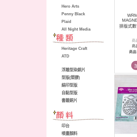
Hero Arts
Penny Black
WRM
MAGNE
Plaid
排版式數
All Night Media
商
商
Heritage Craft
商品
ATD
浮雕型染銅片
型版(塑膠)
絹印型版
自黏型版
書籤銅片
印台
噴畫顏料