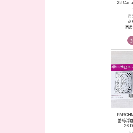
28 Cana
商
商
商品
PARCH
蕾絲浮雕銅片
26 D