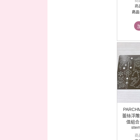
商
商
商品
PARCH
蕾絲浮雕
值組合 Mi
stem
商