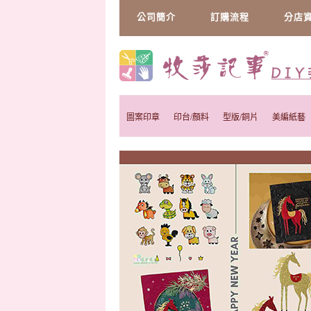
公司簡介
訂購流程
分店
圖案印章
印台/顏料
型版/銅片
美編紙藝