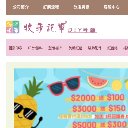
公司簡介
訂購流程
分店資訊
客服中心
圖案印章
印台/顏料
型版/銅片
美編紙藝
裝飾配件
紙蕾絲
捲