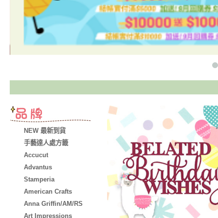
NEW 最新到貨
手藝達人處方籤
Accucut
Advantus
Stamperia
American Crafts
Anna Griffin/AM/RS
Art Impressions