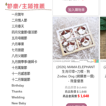
加入購物車
一月賀年
二月情人節
三月春天
四月兒童節/復活節
五月母親節
六月畢業
七月旅遊
八月父親節
九月開學季/謝師卡
(2026) MAMA ELEPHANT
(
十月萬聖節
生肖印章+刀模 - 狗
十一月感恩節
Zodiac Dog (網購單一價)
十二月聖誕節
- 限量優惠
Birthday
商品原價
$ 2,460
Thanks
商品售價
$ 1,648
$ 1,648
商品會員價
Wedding
New Baby