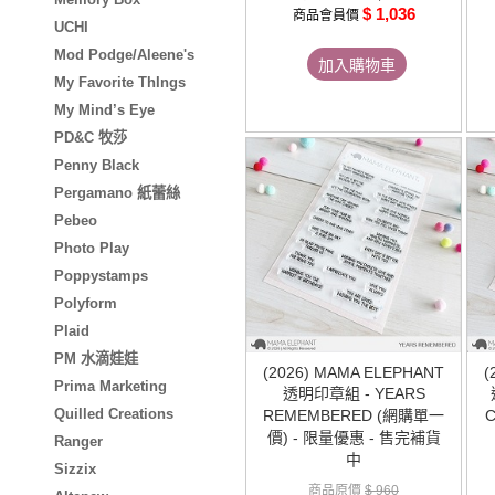
$ 1,036
商品會員價
UCHI
Mod Podge/Aleene's
加入購物車
My Favorite ThIngs
My Mind’s Eye
PD&C 牧莎
Penny Black
Pergamano 紙蕾絲
Pebeo
Photo Play
Poppystamps
Polyform
Plaid
PM 水滴娃娃
(2026) MAMA ELEPHANT
(
Prima Marketing
透明印章組 - YEARS
Quilled Creations
REMEMBERED (網購單一
價) - 限量優惠 - 售完補貨
Ranger
中
Sizzix
商品原價
$ 960