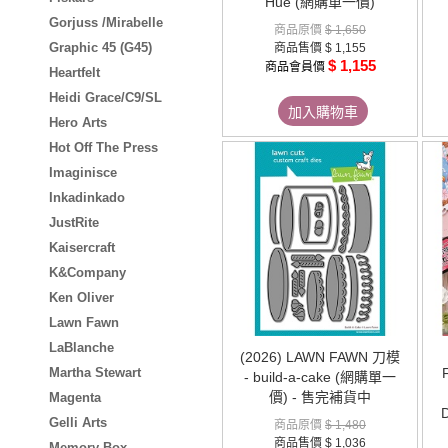
Hue (網購單一價)
Gorjuss /Mirabelle
商品原價
$ 1,650
Graphic 45 (G45)
商品售價
$ 1,155
$ 1,155
商品會員價
Heartfelt
Heidi Grace/C9/SL
加入購物車
Hero Arts
Hot Off The Press
Imaginisce
Inkadinkado
JustRite
Kaisercraft
K&Company
Ken Oliver
Lawn Fawn
LaBlanche
(2026) LAWN FAWN 刀模
Martha Stewart
- build-a-cake (網購單一
價) - 售完補貨中
Magenta
Gelli Arts
商品原價
$ 1,480
商品售價
$ 1,036
Memory Box