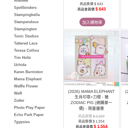
Altenew
商品售價
$ 643
Spellbinders
$ 643
商品會員價
Stampingbella
Stampendous
加入購物車
Stampington
Tonic Studios
Tattered Lace
Teresa Collins
Tim Holtz
Uchida
Karen Burniston
Mama Elephant
Waffle Flower
(2026) MAMA ELEPHANT
(
WeR
生肖印章+刀模 - 豬
Zutter
ZODIAC PIG (網購單一
Photo Play Paper
價) - 限量優惠
Echo Park Paper
商品原價
$ 2,320
商品售價
$ 1,554
7gypsies
$ 1,554
商品會員價