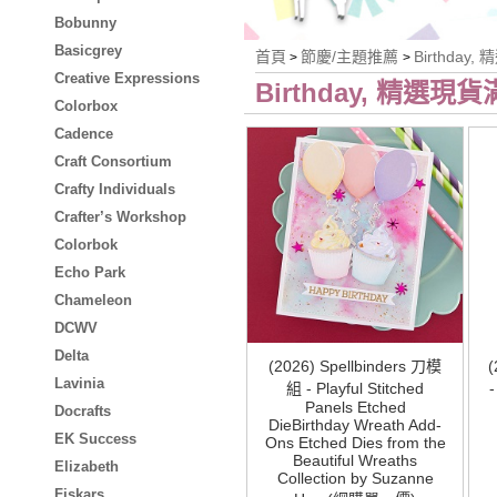
Bobunny
Basicgrey
首頁
節慶/主題推薦
Birthday
>
>
Creative Expressions
Birthday, 精選現貨
Colorbox
Cadence
Craft Consortium
Crafty Individuals
Crafter’s Workshop
Colorbok
Echo Park
Chameleon
DCWV
Delta
(2026) Spellbinders 刀模
Lavinia
組 - Playful Stitched
-
Panels Etched
Docrafts
DieBirthday Wreath Add-
EK Success
Ons Etched Dies from the
Beautiful Wreaths
Elizabeth
Collection by Suzanne
Fiskars