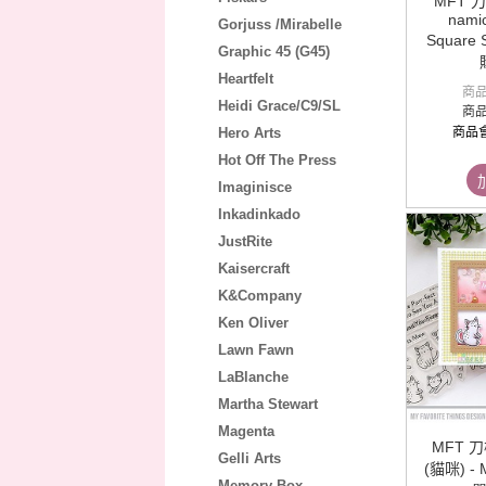
MFT 刀
namic
Gorjuss /Mirabelle
Square 
Graphic 45 (G45)
Heartfelt
商
Heidi Grace/C9/SL
商
Hero Arts
商品
Hot Off The Press
Imaginisce
Inkadinkado
JustRite
Kaisercraft
K&Company
Ken Oliver
Lawn Fawn
LaBlanche
Martha Stewart
Magenta
MFT 
Gelli Arts
(貓咪) - 
Memory Box