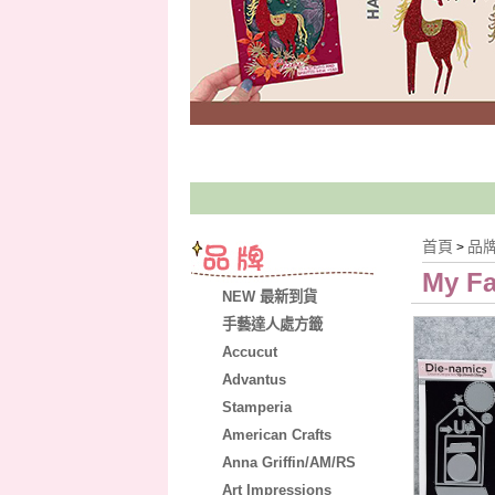
首頁
品
>
My Fa
NEW 最新到貨
手藝達人處方籤
Accucut
Advantus
Stamperia
American Crafts
Anna Griffin/AM/RS
Art Impressions