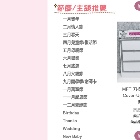
一月賀年
二月情人節
三月春天
四月兒童節/復活節
五月母親節
六月畢業
七月旅遊
八月父親節
九月開學季/謝師卡
MFT 刀模(
十月萬聖節
Cover-U
十一月感恩節
十二月聖誕節
商
Birthday
商
Thanks
商品
Wedding
New Baby