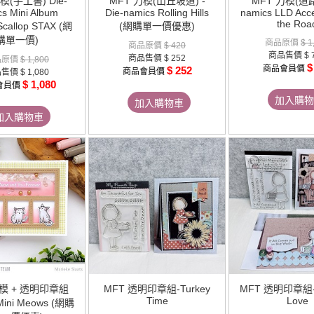
模(手工書) Die-
MFT 刀模(山丘坡道) -
MFT 刀模(道路)
s Mini Album
Die-namics Rolling Hills
namics LLD Accen
the Roa
Scallop STAX (網
(網購單一價優惠)
購單一價)
商品原價
$ 1
商品原價
$ 420
商品售價
$ 
商品售價
$ 252
品原價
$ 1,800
$
商品會員價
$ 252
商品會員價
品售價
$ 1,080
$ 1,080
會員價
加入購物
加入購物車
加入購物車
刀模 + 透明印章組
MFT 透明印章組-Turkey
MFT 透明印章組-L
Time
Love
Mini Meows (網購