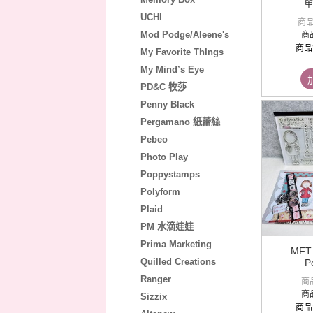
單
UCHI
商
Mod Podge/Aleene's
商
商品
My Favorite ThIngs
My Mind’s Eye
PD&C 牧莎
Penny Black
Pergamano 紙蕾絲
Pebeo
Photo Play
Poppystamps
Polyform
Plaid
PM 水滴娃娃
Prima Marketing
MFT
Quilled Creations
P
Ranger
商
商
Sizzix
商品