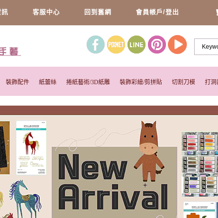
資訊
客服中心
回到舊網
會員帳戶/登出
裝飾配件
紙蕾絲
捲紙藝術/3D紙雕
裝飾彩繪/剪拼貼
切割刀模
打洞