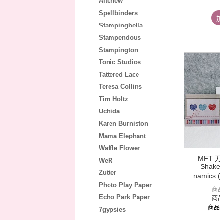
Altenew
Spellbinders
Stampingbella
Stampendous
Stampington
Tonic Studios
Tattered Lace
Teresa Collins
Tim Holtz
Uchida
Karen Burniston
Mama Elephant
Waffle Flower
MFT 刀模
WeR
Shake
Zutter
namic
Photo Play Paper
商
Echo Park Paper
商
商品
7gypsies