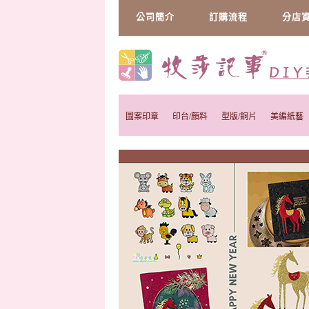
公司簡介
訂購流程
分店
圖案印章
印台/顏料
型版/銅片
美編紙藝