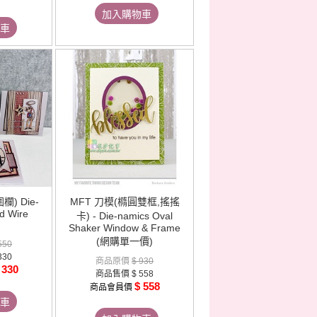
加入購物車
車
) Die-
MFT 刀模(橢圓雙框,搖搖
d Wire
卡) - Die-namics Oval
Shaker Window & Frame
(網購單一價)
550
330
商品原價
$ 930
 330
商品售價
$ 558
$ 558
商品會員價
車