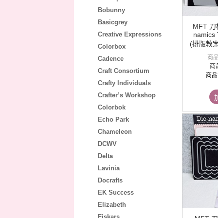
Bobunny
Basicgrey
MFT 刀模
Creative Expressions
namics 
(排版教案
Colorbox
商
Cadence
商
Craft Consortium
商品
Crafty Individuals
Crafter’s Workshop
Colorbok
Echo Park
Chameleon
DCWV
Delta
Lavinia
Docrafts
EK Success
Elizabeth
Fiskars