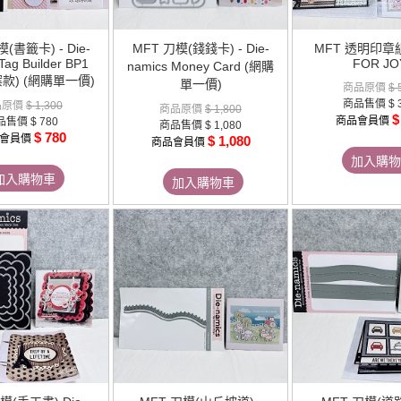
(書籤卡) - Die-
MFT 刀模(錢錢卡) - Die-
MFT 透明印章組
Tag Builder BP1
FOR JO
namics Money Card (網購
款) (網購單一價)
單一價)
商品原價
$ 
商品售價
$ 
品原價
$ 1,300
商品原價
$ 1,800
$
商品會員價
品售價
$ 780
商品售價
$ 1,080
$ 780
會員價
$ 1,080
商品會員價
加入購物
加入購物車
加入購物車