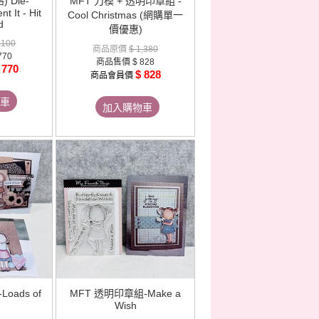
 Die-
MFT 刀模 + 透明印章組 -
t It - Hit
Cool Christmas (網購單一
d
價優惠)
,100
商品原價
$ 1,380
770
商品售價
$ 828
 770
$ 828
商品會員價
車
加入購物車
oads of
MFT 透明印章組-Make a
Wish