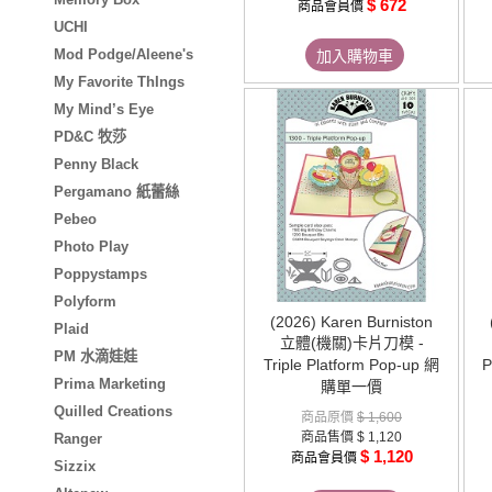
$ 672
商品會員價
UCHI
Mod Podge/Aleene's
加入購物車
My Favorite ThIngs
My Mind’s Eye
PD&C 牧莎
Penny Black
Pergamano 紙蕾絲
Pebeo
Photo Play
Poppystamps
Polyform
(2026) Karen Burniston
Plaid
立體(機關)卡片刀模 -
PM 水滴娃娃
Triple Platform Pop-up 網
P
Prima Marketing
購單一價
Quilled Creations
商品原價
$ 1,600
商品售價
$ 1,120
Ranger
$ 1,120
商品會員價
Sizzix