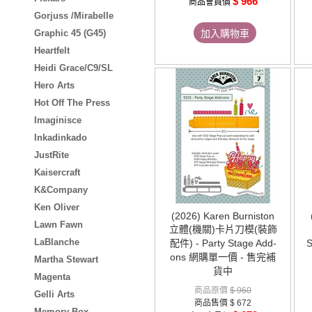
$ 966
商品會員價
Gorjuss /Mirabelle
Graphic 45 (G45)
加入購物車
Heartfelt
Heidi Grace/C9/SL
Hero Arts
Hot Off The Press
Imaginisce
Inkadinkado
JustRite
Kaisercraft
K&Company
Ken Oliver
(2026) Karen Burniston
Lawn Fawn
立體(機關)卡片刀模(裝飾
LaBlanche
配件) - Party Stage Add-
ons 網購單一價 - 售完補
Martha Stewart
貨中
Magenta
商品原價
$ 960
Gelli Arts
商品售價
$ 672
Memory Box