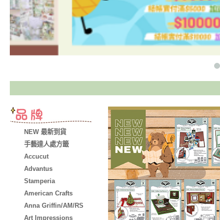
NEW 最新到貨
手藝達人處方籤
Accucut
Advantus
Stamperia
American Crafts
Anna Griffin/AM/RS
Art Impressions