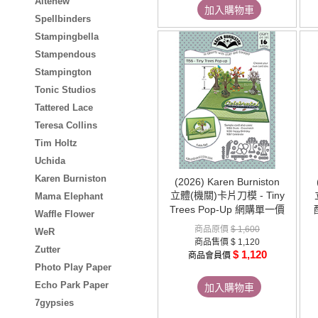
Altenew
加入購物車
Spellbinders
Stampingbella
Stampendous
Stampington
Tonic Studios
Tattered Lace
Teresa Collins
Tim Holtz
Uchida
Karen Burniston
(2026) Karen Burniston
立體(機關)卡片刀模 - Tiny
Mama Elephant
Trees Pop-Up 網購單一價
Waffle Flower
商品原價
$ 1,600
WeR
商品售價
$ 1,120
Zutter
$ 1,120
商品會員價
Photo Play Paper
Echo Park Paper
加入購物車
7gypsies