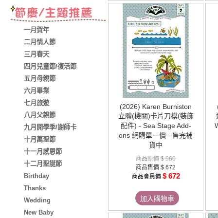
一月賀年
二月情人節
三月春天
四月兒童節/復活節
五月母親節
六月畢業
七月旅遊
(2026) Karen Burniston
八月父親節
立體(機關)卡片刀模(裝飾
配件) - Sea Stage Add-
九月開學季/謝師卡
ons 網購單一價 - 售完補
十月萬聖節
貨中
十一月感恩節
商品原價
$ 960
十二月聖誕節
商品售價
$ 672
$ 672
Birthday
商品會員價
Thanks
加入購物車
Wedding
New Baby