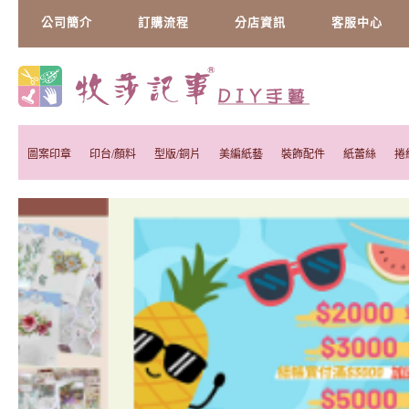
公司簡介
訂購流程
分店資訊
客服中心
圖案印章
印台/顏料
型版/銅片
美編紙藝
裝飾配件
紙蕾絲
捲