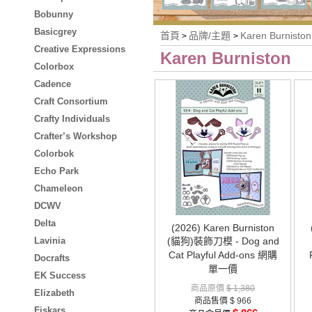
Bobunny
Basicgrey
首頁
品牌/主題
Karen Burniston
>
>
Creative Expressions
Karen Burniston
Colorbox
Cadence
Craft Consortium
Crafty Individuals
Crafter’s Workshop
Colorbok
Echo Park
Chameleon
DCWV
Delta
(2026) Karen Burniston
Lavinia
(貓狗)裝飾刀模 - Dog and
Cat Playful Add-ons 網購
Docrafts
單一價
EK Success
商品原價
$ 1,380
Elizabeth
商品售價
$ 966
Fiskars