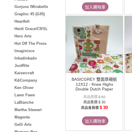
Gorjuss /Mirabelle
加入購物車
Graphic 45 (G45)
Heartfelt
Heidi Grace/C9/SL
Hero Arts
Hot Off The Press
Imaginisce
Inkadinkado
JustRite
Kaisercraft
BASICGREY 雙面厚襯紙
K&Company
12X12 - Knee Highs
Ken Oliver
Double Dutch Paper
Lawn Fawn
商品原價
$ 60
LaBlanche
商品售價
$ 30
$ 30
商品會員價
Martha Stewart
Magenta
加入購物車
Gelli Arts
Memory Box