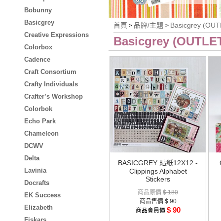
Bobunny
Basicgrey
首頁
品牌/主題
Basicgrey (OU
>
>
Creative Expressions
Basicgrey (OUTLE
Colorbox
Cadence
Craft Consortium
Crafty Individuals
Crafter’s Workshop
Colorbok
Echo Park
Chameleon
DCWV
Delta
BASICGREY 貼紙12X12 -
Lavinia
Clippings Alphabet
Stickers
Docrafts
商品原價
$ 180
EK Success
商品售價
$ 90
Elizabeth
$ 90
商品會員價
Fiskars