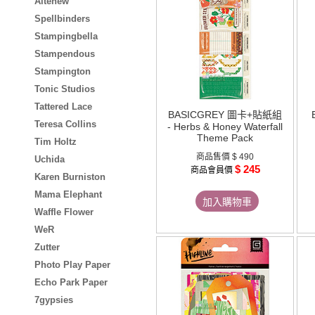
Altenew
Spellbinders
Stampingbella
Stampendous
Stampington
Tonic Studios
Tattered Lace
BASICGREY 圖卡+貼紙組
Teresa Collins
- Herbs & Honey Waterfall
Theme Pack
Tim Holtz
商品售價
$ 490
Uchida
$ 245
商品會員價
Karen Burniston
Mama Elephant
加入購物車
Waffle Flower
WeR
Zutter
Photo Play Paper
Echo Park Paper
7gypsies