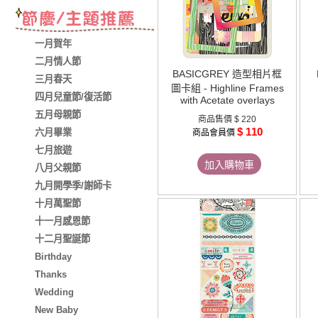
一月賀年
二月情人節
BASICGREY 造型相片框
三月春天
圖卡組 - Highline Frames
四月兒童節/復活節
with Acetate overlays
五月母親節
商品售價
$ 220
$ 110
六月畢業
商品會員價
七月旅遊
加入購物車
八月父親節
九月開學季/謝師卡
十月萬聖節
十一月感恩節
十二月聖誕節
Birthday
Thanks
Wedding
New Baby