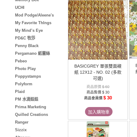
UCHI
Mod Podge/Aleene's
My Favorite ThIngs
My Mind’s Eye
PD&C 牧莎
Penny Black
Pergamano 紙蕾絲
Pebeo
BASICGREY 單張雙面襯
Photo Play
紙 12X12 - NO. 02 (多款
Poppystamps
可選)
Polyform
商品原價
$ 60
Plaid
商品售價
$ 30
$ 30
商品會員價
PM 水滴娃娃
Prima Marketing
加入購物車
Quilled Creations
Ranger
Sizzix