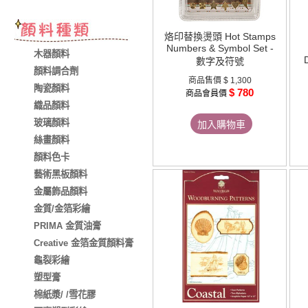
烙印替換燙頭 Hot Stamps
Numbers & Symbol Set -
木器顏料
數字及符號
顏料調合劑
商品售價
$ 1,300
陶瓷顏料
$ 780
商品會員價
織品顏料
玻璃顏料
加入購物車
絲畫顏料
顏料色卡
藝術黑板顏料
金屬飾品顏料
金質/金箔彩繪
PRIMA 金質油膏
Creative 金箔金質顏料膏
龜裂彩繪
塑型膏
棉紙漿/ /雪花膠