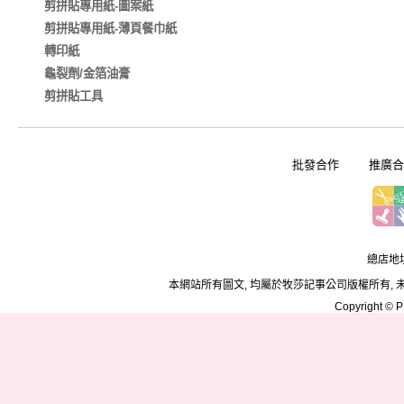
剪拼貼專用紙-圖案紙
剪拼貼專用紙-薄頁餐巾紙
轉印紙
龜裂劑/金箔油膏
剪拼貼工具
批發合作
推廣合
總店地址
本網站所有圖文, 均屬於牧莎記事公司版權所有, 
Copyright © PD