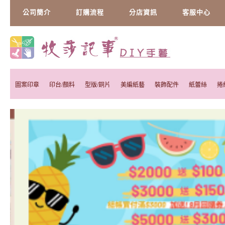
公司簡介
訂購流程
分店資訊
客服中心
圖案印章
印台/顏料
型版/銅片
美編紙藝
裝飾配件
紙蕾絲
捲