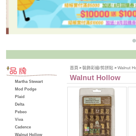
首頁
裝飾彩繪/剪拼貼
Walnut H
>
>
Walnut Hollow
Martha Stewart
Mod Podge
Plaid
Delta
Pebeo
Viva
Cadence
Walnut Hollow