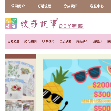
公司簡介
訂購流程
分店資訊
客服中心
圖案印章
印台/顏料
型版/銅片
美編紙藝
裝飾配件
紙蕾絲
捲