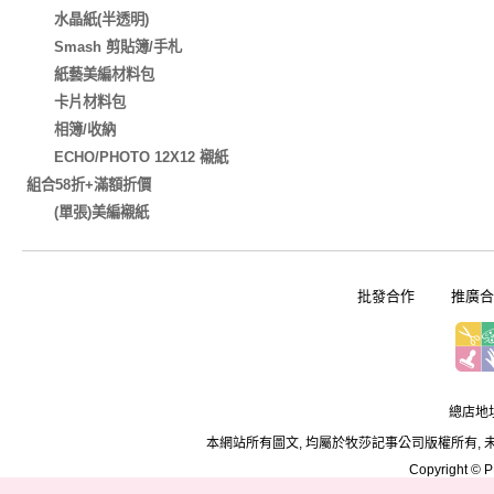
水晶紙(半透明)
Smash 剪貼簿/手札
紙藝美編材料包
卡片材料包
相簿/收納
ECHO/PHOTO 12X12 襯紙
組合58折+滿額折價
(單張)美編襯紙
批發合作
推廣合
總店地址
本網站所有圖文, 均屬於牧莎記事公司版權所有, 
Copyright © PD