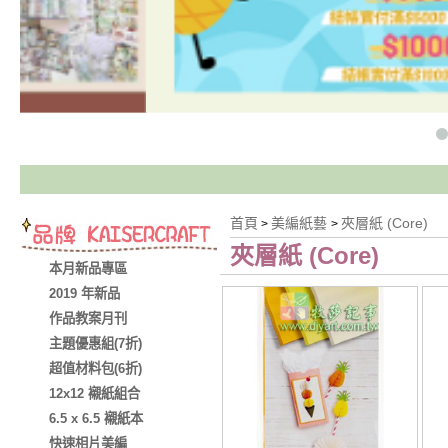
首頁
美編紙藝
夾層紙 (Core)
>
>
夾層紙 (Core)
本月新品專區
2019 年新品
作品教案月刊
主題優惠組(7折)
超值材料包(6折)
12x12 襯紙組合
6.5 x 6.5 襯紙本
快速相片美編