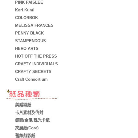
PINK PAISLEE
Kori Kumi
COLORBOK
MELISSA FRANCES
PENNY BLACK
STAMPENDOUS
HERO ARTS
HOT OFF THE PRESS
CRAFTY INDIVIDUALS
CRAFTY SECRETS
Craft Consortium
美編襯紙
卡片素材及信封
鏡面/金屬/珠光卡紙
夾層紙(Core)
蕾絲剪影紙