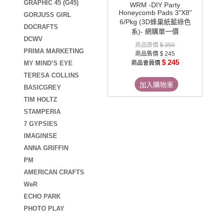
GRAPHIC 45 (G45)
WRM -DIY Party
Honeycomb Pads 3"X8"
GORJUSS GIRL
6/Pkg (3D蜂巢紙藍綠色
DOCRAFTS
系)- 網購單一價
DCWV
商品原價
$ 350
PRIMA MARKETING
商品售價
$ 245
$ 245
MY MIND’S EYE
商品會員價
TERESA COLLINS
加入購物車
BASICGREY
TIM HOLTZ
STAMPERIA
7 GYPSIES
IMAGINISE
ANNA GRIFFIN
PM
AMERICAN CRAFTS
WeR
ECHO PARK
PHOTO PLAY