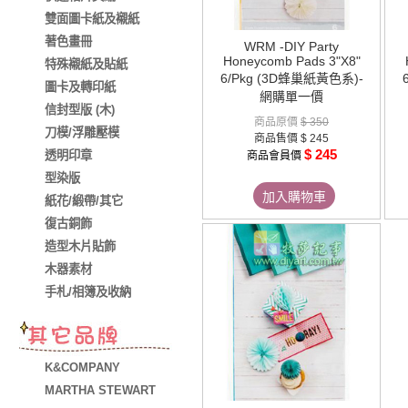
雙面圖卡紙及襯紙
著色畫冊
WRM -DIY Party
Honeycomb Pads 3"X8"
特殊襯紙及貼紙
6/Pkg (3D蜂巢紙黃色系)-
圖卡及轉印紙
網購單一價
信封型版 (木)
商品原價
$ 350
刀模/浮雕壓模
商品售價
$ 245
$ 245
透明印章
商品會員價
型染版
加入購物車
紙花/緞帶/其它
復古銅飾
造型木片貼飾
木器素材
手札/相簿及收納
K&COMPANY
MARTHA STEWART