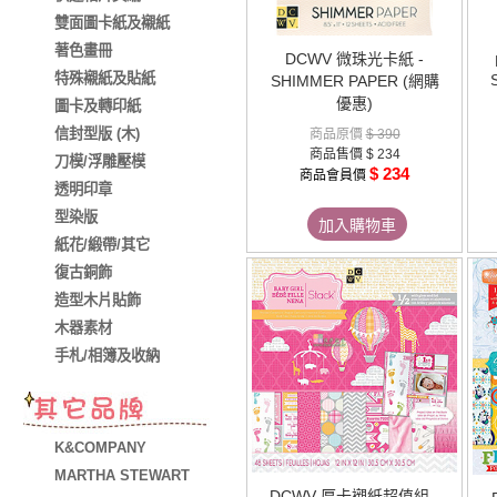
雙面圖卡紙及襯紙
著色畫冊
DCWV 微珠光卡紙 -
特殊襯紙及貼紙
SHIMMER PAPER (網購
優惠)
圖卡及轉印紙
信封型版 (木)
商品原價
$ 390
商品售價
$ 234
刀模/浮雕壓模
$ 234
商品會員價
透明印章
型染版
加入購物車
紙花/緞帶/其它
復古銅飾
造型木片貼飾
木器素材
手札/相簿及收納
K&COMPANY
MARTHA STEWART
DCWV 厚卡襯紙超值組 -