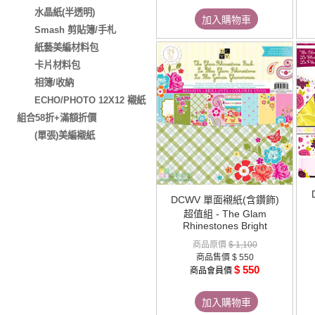
水晶紙(半透明)
加入購物車
Smash 剪貼簿/手札
紙藝美編材料包
卡片材料包
相簿/收納
ECHO/PHOTO 12X12 襯紙
組合58折+滿額折價
(單張)美編襯紙
DCWV 單面襯紙(含鑽飾)
超值組 - The Glam
Rhinestones Bright
商品原價
$ 1,100
商品售價
$ 550
$ 550
商品會員價
加入購物車