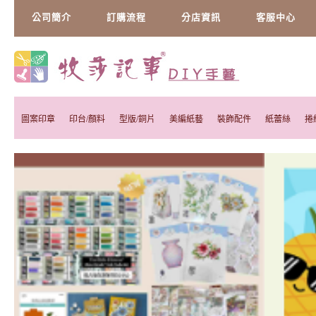
公司簡介
訂購流程
分店資訊
客服中心
圖案印章
印台/顏料
型版/銅片
美編紙藝
裝飾配件
紙蕾絲
捲