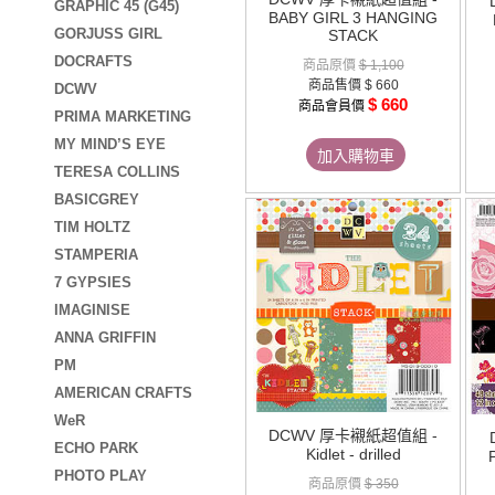
GRAPHIC 45 (G45)
BABY GIRL 3 HANGING
GORJUSS GIRL
STACK
DOCRAFTS
商品原價
$ 1,100
商品售價
$ 660
DCWV
$ 660
商品會員價
PRIMA MARKETING
MY MIND’S EYE
加入購物車
TERESA COLLINS
BASICGREY
TIM HOLTZ
STAMPERIA
7 GYPSIES
IMAGINISE
ANNA GRIFFIN
PM
AMERICAN CRAFTS
WeR
DCWV 厚卡襯紙超值組 -
ECHO PARK
Kidlet - drilled
PHOTO PLAY
商品原價
$ 350