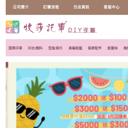
公司簡介
訂購流程
分店資訊
客服中心
圖案印章
印台/顏料
型版/銅片
美編紙藝
裝飾配件
紙蕾絲
捲