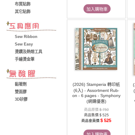
布質貼飾
加入購物車
其它貼飾
Sew Ribbon
Sew Easy
燙鑽及熱熔工具
手繪燙金筆
黏著劑
(2026) Stamperia 轉印紙
(6入) - Assortment Rub-
雙面膠
on - 6 pages - Symphony
3D矽膠
(網購優惠)
商品原價
$ 750
商品售價
$ 525
$ 525
商品會員價
加入購物車