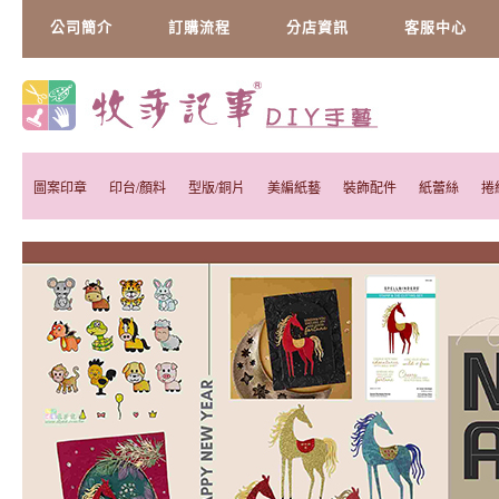
公司簡介
訂購流程
分店資訊
客服中心
圖案印章
印台/顏料
型版/銅片
美編紙藝
裝飾配件
紙蕾絲
捲