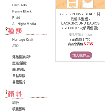
Hero Arts
Penny Black
(2025) PENNY BLACK 背
Plaid
景編排型版 -
BACKGROUND BASICS
All Night Media
(STENCILS)(網購優惠)
商品原價
$ 1,050
Heritage Craft
商品售價
$ 735
$ 735
商品會員價
ATD
加入購物車
浮雕型染銅片
型版(塑膠)
絹印型版
自黏型版
書籤銅片
印台
噴畫顏料