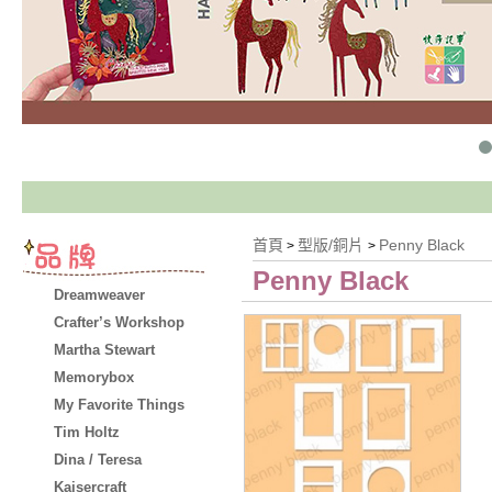
首頁
型版/銅片
Penny Black
>
>
Penny Black
Dreamweaver
Crafter’s Workshop
Martha Stewart
Memorybox
My Favorite Things
Tim Holtz
Dina / Teresa
Kaisercraft