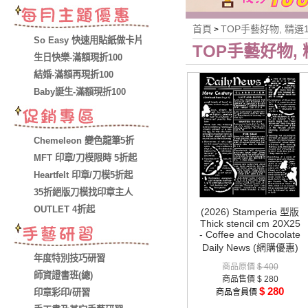
首頁
TOP手藝好物, 精選1
>
So Easy 快速用貼紙做卡片
TOP手藝好物, 精
生日快樂-滿額現折100
結婚-滿額再現折100
Baby誕生-滿額現折100
Chemeleon 變色龍筆5折
MFT 印章/刀模限時 5折起
Heartfelt 印章/刀模5折起
35折絕版刀模找印章主人
OUTLET 4折起
(2026) Stamperia 型版
Thick stencil cm 20X25
- Coffee and Chocolate
Daily News (網購優惠)
年度特別技巧研習
商品原價
$ 400
師資證書班(總)
商品售價
$ 280
$ 280
印章彩印/研習
商品會員價