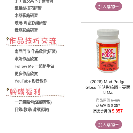
手工書及其它手藝研習
加入購物車
紙蕾絲技巧研習
木器彩繪研習
玻璃/陶瓷彩繪研習
織品彩繪研習
南西門市-作品欣賞(研習)
淑娟作品欣賞
Follow Me 一起動手做
更多作品欣賞
YouTube 影音教作
(2026) Mod Podge
Gloss 剪貼彩繪膠 - 亮面
8 OZ
商品原價
$ 420
一元體驗包(滿額索取)
商品售價
$ 357
目錄/教案(滿額索取)
$ 357
商品會員價
加入購物車