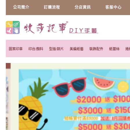
公司簡介
訂購流程
分店資訊
客服中心
圖案印章
印台/顏料
型版/銅片
美編紙藝
裝飾配件
紙蕾絲
捲