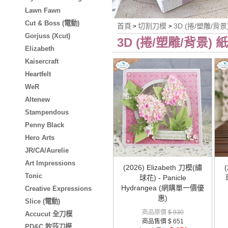
Lawn Fawn
Cut & Boss (電動)
首頁
切割刀模
3D (捲/塑雕/背景
>
>
Gorjuss (Xcut)
3D (捲/塑雕/背景) 
Elizabeth
Kaisercraft
Heartfelt
WeR
Altenew
Stampendous
Penny Black
Hero Arts
JR/CA/Aurelie
Art Impressions
(2026) Elizabeth 刀模(繡
Tonic
球花) - Panicle
Hydrangea (網購單一價優
Creative Expressions
惠)
Slice (電動)
商品原價
$ 930
Accucut 全刀模
商品售價
$ 651
PD&C 牧莎刀模