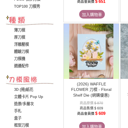
$ 651
商品會員價
TOP100 刀模秀
加入購物車
薄刀模
厚刀模
浮雕壓模
體驗刀模
刀模機
週邊配件
(2026) WAFFLE
FLOWER 刀模 - Floral
3D (捲)紙花
Shelf Die (網購優惠)
立體卡片 Pop Up
商品原價
$ 870
造景/多層次
商品售價
$ 609
手札
$ 609
商品會員價
盒子
框型刀模
加入購物車