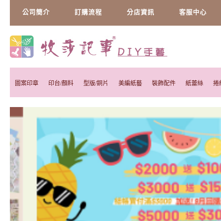
公司簡介
訂購流程
分店資訊
客服中心
圖案印章
印台/顏料
型版/銅片
美編紙藝
裝飾配件
紙蕾絲
捲