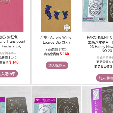
晶紙- 紫紅色
刀模 - Aurelie Winter
PARCHMENT C
no Translucent
Leaves Die (3入)
蕾絲浮雕銅片 - Mi
r Fuchsia 5入
23 Happy New 
商品售價
$ 320
NO.23
品原價
$ 280
$ 160
商品會員價
商品原價
$ 
品售價
$ 140
$ 140
商品售價
$ 
會員價
加入購物車
$
商品會員價
加入購物車
加入購物