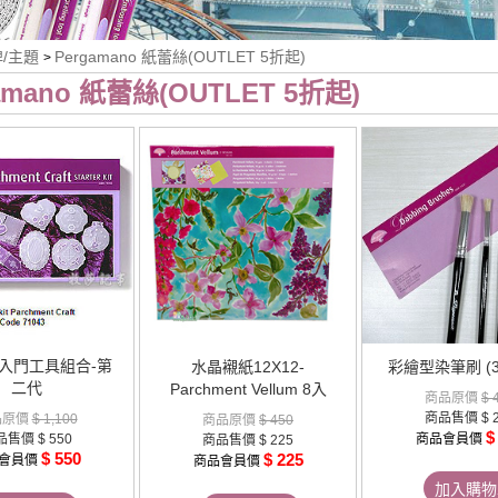
牌/主題
Pergamano 紙蕾絲(OUTLET 5折起)
>
amano 紙蕾絲(OUTLET 5折起)
 入門工具組合-第
水晶襯紙12X12-
彩繪型染筆刷 (
二代
Parchment Vellum 8入
商品原價
$ 
商品售價
$ 
品原價
$ 1,100
商品原價
$ 450
$
品售價
$ 550
商品會員價
商品售價
$ 225
$ 550
$ 225
會員價
商品會員價
加入購物