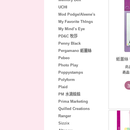
UCHI
Mod Podge/Aleene's
My Favorite ThIngs
My Mind’s Eye
PD&C 牧莎
Penny Black
Pergamano 紙蕾絲
Pebeo
紙蕾絲
Photo Play
商
Poppystamps
商品
Polyform
Plaid
PM 水滴娃娃
Prima Marketing
Quilled Creations
Ranger
Sizzix