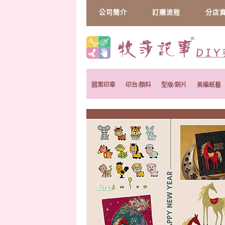
公司簡介
訂購流程
分店
圖案印章
印台/顏料
型版/銅片
美編紙藝