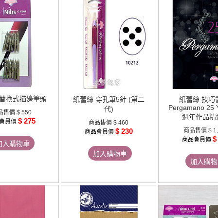
 替換式描邊筆頭
紙蕾絲 穿孔筆5針 (第二
紙蕾絲 技巧書
Pergamano 25 
代)
品售價
$ 550
週年作品精
$ 275
會員價
商品售價
$ 460
$ 230
商品售價
$ 1
商品會員價
$
商品會員價
加入購物車
加入購物車
加入購物