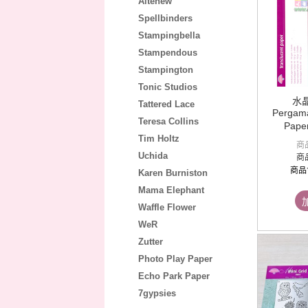
Altenew
Spellbinders
Stampingbella
Stampendous
Stampington
Tonic Studios
水
Tattered Lace
Pergama
Teresa Collins
Pape
Tim Holtz
商
Uchida
商
商品
Karen Burniston
Mama Elephant
Waffle Flower
WeR
Zutter
Photo Play Paper
Echo Park Paper
7gypsies