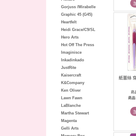
Gorjuss /Mirabelle
Graphic 45 (G45)
Heartfelt
Heidi Grace/C9/SL
Hero Arts
Hot Off The Press
Imaginisce
Inkadinkado
JustRite
Kaisercraft
紙蕾絲 穿
K&Company
Ken Oliver
商
Lawn Fawn
商品
LaBlanche
Martha Stewart
Magenta
Gelli Arts
Memory Box