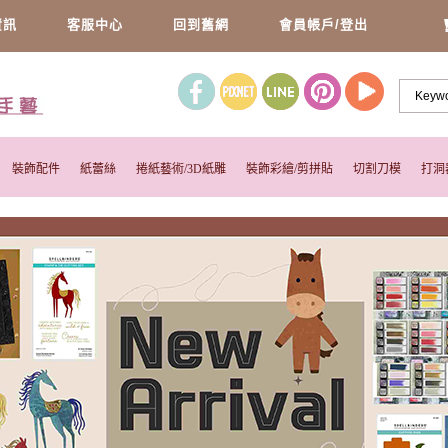
資訊
客服中心
回到舊網
會員帳戶/登出
裝飾配件
紙蕾絲
捲紙藝術/3D紙雕
裝飾彩繪/剪拼貼
切割刀模
打洞