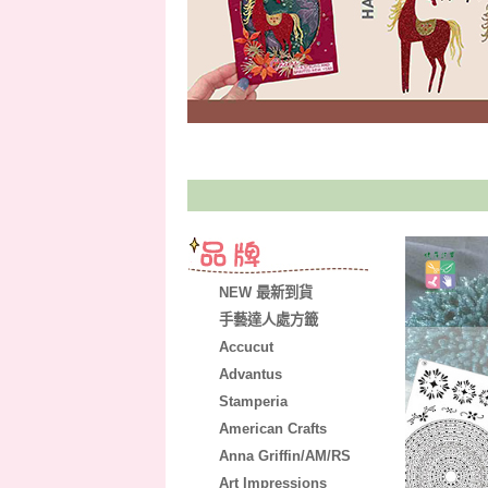
NEW 最新到貨
手藝達人處方籤
Accucut
Advantus
Stamperia
American Crafts
Anna Griffin/AM/RS
Art Impressions