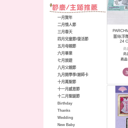
一月賀年
二月情人節
PARCH
三月春天
蕾絲浮雕銅片
四月兒童節/復活節
24 O
五月母親節
商
六月畢業
商
商品
七月旅遊
八月父親節
九月開學季/謝師卡
十月萬聖節
十一月感恩節
十二月聖誕節
Birthday
Thanks
Wedding
New Baby