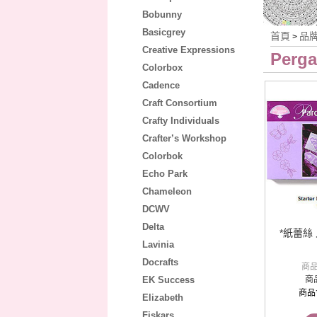
Bobunny
Basicgrey
首頁
品
>
Creative Expressions
Perg
Colorbox
Cadence
Craft Consortium
Crafty Individuals
Crafter’s Workshop
Colorbok
Echo Park
Chameleon
DCWV
Delta
*紙蕾絲
Lavinia
Docrafts
商
EK Success
商
商品
Elizabeth
Fiskars