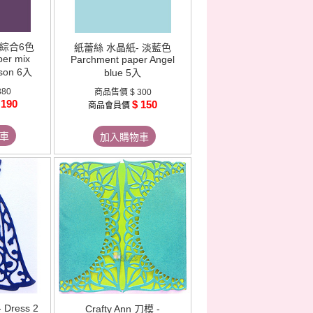
 綜合6色
紙蕾絲 水晶紙- 淡藍色
per mix
Parchment paper Angel
ason 6入
blue 5入
380
商品售價
$ 300
 190
$ 150
商品會員價
車
加入購物車
 Dress 2
Crafty Ann 刀模 -