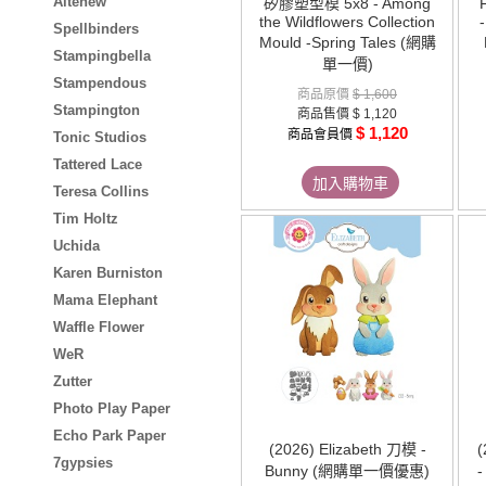
Altenew
矽膠塑型模 5x8 - Among
the Wildflowers Collection
Spellbinders
Mould -Spring Tales (網購
Stampingbella
單一價)
Stampendous
商品原價
$ 1,600
Stampington
商品售價
$ 1,120
$ 1,120
商品會員價
Tonic Studios
Tattered Lace
加入購物車
Teresa Collins
Tim Holtz
Uchida
Karen Burniston
Mama Elephant
Waffle Flower
WeR
Zutter
Photo Play Paper
Echo Park Paper
(2026) Elizabeth 刀模 -
7gypsies
Bunny (網購單一價優惠)
-