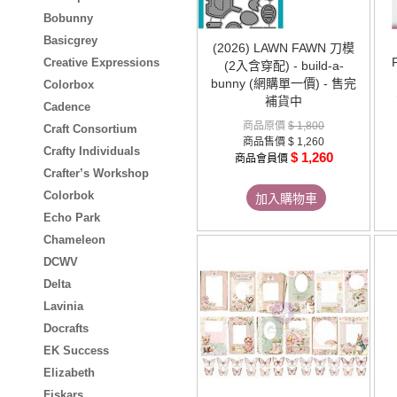
Bobunny
Basicgrey
(2026) LAWN FAWN 刀模
Creative Expressions
(2入含穿配) - build-a-
bunny (網購單一價) - 售完
Colorbox
補貨中
Cadence
商品原價
$ 1,800
Craft Consortium
商品售價
$ 1,260
Crafty Individuals
$ 1,260
商品會員價
Crafter’s Workshop
Colorbok
加入購物車
Echo Park
Chameleon
DCWV
Delta
Lavinia
Docrafts
EK Success
Elizabeth
Fiskars