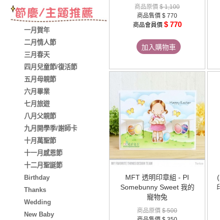
商品原價
$ 1,100
商品售價
$ 770
$ 770
商品會員價
一月賀年
二月情人節
加入購物車
三月春天
四月兒童節/復活節
五月母親節
六月畢業
七月旅遊
八月父親節
九月開學季/謝師卡
十月萬聖節
十一月感恩節
十二月聖誕節
MFT 透明印章組 - PI
Birthday
Somebunny Sweet 我的
Thanks
寵物兔
Wedding
商品原價
$ 500
New Baby
商品售價
$ 350