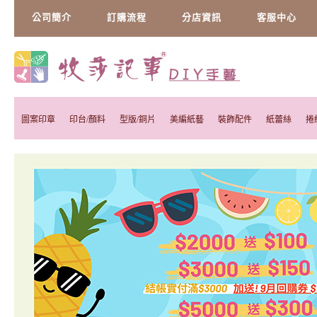
公司簡介
訂購流程
分店資訊
客服中心
圖案印章
印台/顏料
型版/銅片
美編紙藝
裝飾配件
紙蕾絲
捲