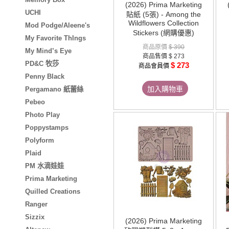
(2026) Prima Marketing
UCHI
貼紙 (5張) - Among the
Wildflowers Collection
Mod Podge/Aleene's
Stickers (網購優惠)
My Favorite ThIngs
商品原價
$ 390
My Mind’s Eye
商品售價
$ 273
PD&C 牧莎
$ 273
商品會員價
Penny Black
加入購物車
Pergamano 紙蕾絲
Pebeo
Photo Play
Poppystamps
Polyform
Plaid
PM 水滴娃娃
Prima Marketing
Quilled Creations
Ranger
Sizzix
(2026) Prima Marketing