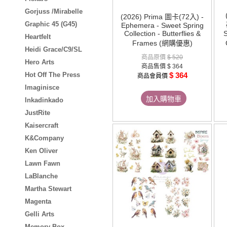
Gorjuss /Mirabelle
(2026) Prima 圖卡(72入) -
Graphic 45 (G45)
Ephemera - Sweet Spring
Collection - Butterflies &
S
Heartfelt
Frames (網購優惠)
Heidi Grace/C9/SL
商品原價
$ 520
Hero Arts
商品售價
$ 364
Hot Off The Press
$ 364
商品會員價
Imaginisce
加入購物車
Inkadinkado
JustRite
Kaisercraft
K&Company
Ken Oliver
Lawn Fawn
LaBlanche
Martha Stewart
Magenta
Gelli Arts
Memory Box