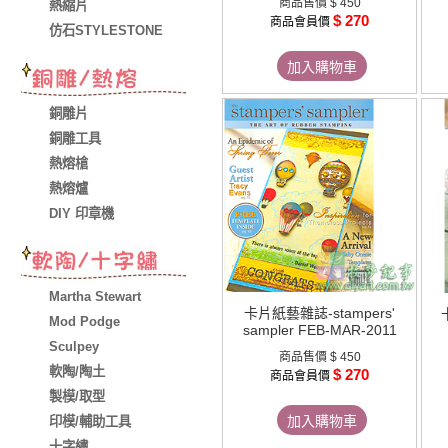
商品售價
$ 450
熱縮片
$ 270
商品會員價
仿石STYLESTONE
加入購物車
銅雕片
銅雕工具
熱熔槍
熱熔爐
DIY 印章機
Martha Stewart
卡片紙藝雜誌-stampers'
Mod Podge
sampler FEB-MAR-2011
Sculpey
商品售價
$ 450
軟陶/陶土
$ 270
商品會員價
製模/取型
加入購物車
印模/輔助工具
十字繡