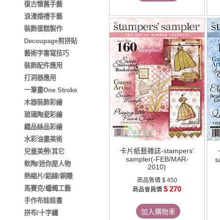
復古懷舊手藝
浪漫婚禮手藝
裝飾蛋糕製作
Decoupage剪拼貼
藝術字書寫技巧
裝飾配件應用
打洞器應用
一筆畫One Stroke
木器裝飾彩繪
玻璃陶瓷彩繪
織品絲品彩繪
水彩油畫美術
卡片紙藝雜誌-stampers'
兒童美勞/其它
sampler(-FEB/MAR-
s
軟陶/迷你屋人物
2010)
熱縮片/鋁線/銅雕
商品售價
$ 450
$ 270
馬賽克/蠟蠋工藝
商品會員價
手作布娃娃書
加入購物車
拼布/十字繡