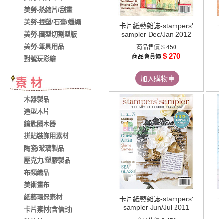
美勞-熱縮片/刮畫
美勞-捏塑/石膏/蠟繩
卡片紙藝雜誌-stampers'
sampler Dec/Jan 2012
美勞-圖型切割型版
美勞-筆具用品
商品售價
$ 450
$ 270
商品會員價
對號玩彩繪
加入購物車
木器製品
造型木片
鑰匙圈木器
拼貼裝飾用素材
陶瓷/玻璃製品
壓克力/塑膠製品
布類織品
美術畫布
紙藝環保素材
卡片紙藝雜誌-stampers'
sampler Jun/Jul 2011
卡片素材(含信封)