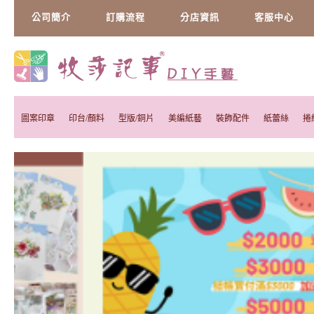
公司簡介
訂購流程
分店資訊
客服中心
圖案印章
印台/顏料
型版/銅片
美編紙藝
裝飾配件
紙蕾絲
捲