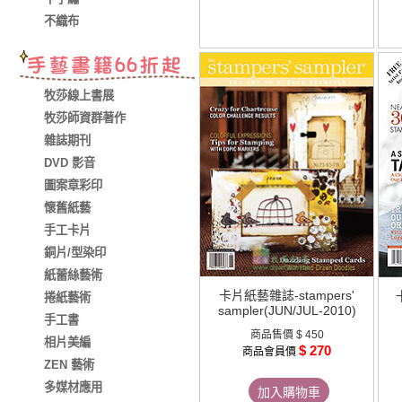
不織布
牧莎線上書展
牧莎師資群著作
雜誌期刊
DVD 影音
圖案章彩印
懷舊紙藝
手工卡片
銅片/型染印
紙蕾絲藝術
卡片紙藝雜誌-stampers'
捲紙藝術
sampler(JUN/JUL-2010)
手工書
商品售價
$ 450
相片美編
$ 270
商品會員價
ZEN 藝術
多媒材應用
加入購物車