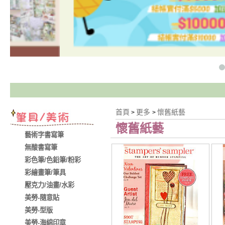
首頁
更多
懷舊紙藝
>
>
懷舊紙藝
藝術字書寫筆
無酸書寫筆
彩色筆/色鉛筆/粉彩
彩繪畫筆/筆具
壓克力/油畫/水彩
美勞-隨意貼
美勞-型版
美勞-海綿印章