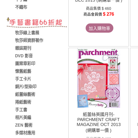
DEC 2013 (網購單一價 )
不織布
商品售價
$ 460
$ 276
商品會員價
加入購物車
牧莎線上書展
牧莎師資群著作
雜誌期刊
DVD 影音
圖案章彩印
懷舊紙藝
手工卡片
銅片/型染印
紙蕾絲藝術
捲紙藝術
手工書
紙蕾絲英國月刊-
相片美編
PARCHMENT CRAFT
MAGAZINE OCT 2013
ZEN 藝術
(網購單一價 )
多媒材應用