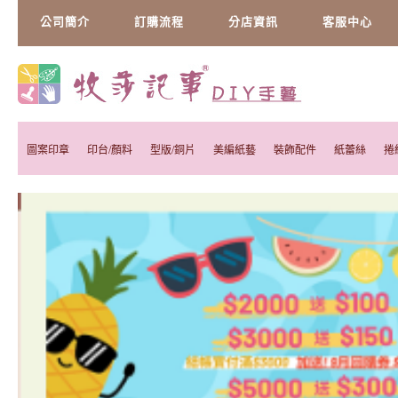
公司簡介
訂購流程
分店資訊
客服中心
圖案印章
印台/顏料
型版/銅片
美編紙藝
裝飾配件
紙蕾絲
捲