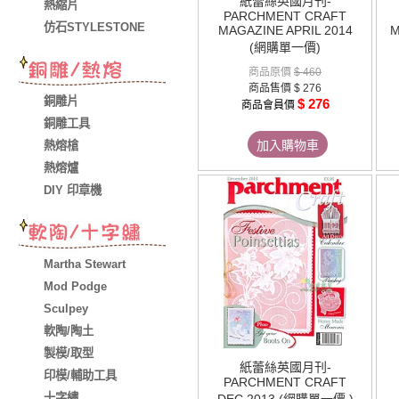
紙蕾絲英國月刊-
熱縮片
PARCHMENT CRAFT
仿石STYLESTONE
MAGAZINE APRIL 2014
M
(網購單一價)
商品原價
$ 460
商品售價
$ 276
銅雕片
$ 276
商品會員價
銅雕工具
加入購物車
熱熔槍
熱熔爐
DIY 印章機
Martha Stewart
Mod Podge
Sculpey
軟陶/陶土
製模/取型
紙蕾絲英國月刊-
印模/輔助工具
PARCHMENT CRAFT
十字繡