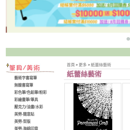
首頁
更多
紙蕾絲藝術
>
>
紙蕾絲藝術
藝術字書寫筆
無酸書寫筆
彩色筆/色鉛筆/粉彩
彩繪畫筆/筆具
壓克力/油畫/水彩
美勞-隨意貼
美勞-型版
美勞-海綿印章