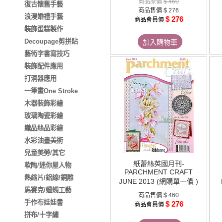
商品原價
$ 460
復古懷舊手藝
商品售價
$ 276
浪漫婚禮手藝
$ 276
商品會員價
裝飾蛋糕製作
Decoupage剪拼貼
加入購物車
藝術字書寫技巧
裝飾配件應用
打洞器應用
一筆畫One Stroke
木器裝飾彩繪
玻璃陶瓷彩繪
織品絲品彩繪
水彩油畫美術
兒童美勞/其它
紙蕾絲英國月刊-
軟陶/迷你屋人物
PARCHMENT CRAFT
熱縮片/鋁線/銅雕
JUNE 2013 (網購單一價 )
馬賽克/蠟蠋工藝
商品售價
$ 460
手作布娃娃書
$ 276
商品會員價
拼布/十字繡