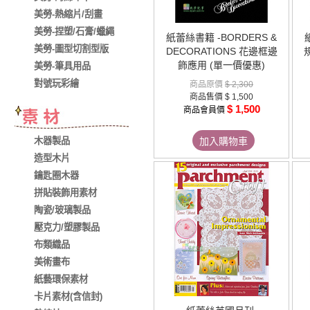
美勞-熱縮片/刮畫
美勞-捏塑/石膏/蠟繩
紙蕾絲書籍 -BORDERS &
美勞-圖型切割型版
DECORATIONS 花邊框邊
飾應用 (單一價優惠)
美勞-筆具用品
對號玩彩繪
商品原價
$ 2,300
商品售價
$ 1,500
$ 1,500
商品會員價
木器製品
加入購物車
造型木片
鑰匙圈木器
拼貼裝飾用素材
陶瓷/玻璃製品
壓克力/塑膠製品
布類織品
美術畫布
紙藝環保素材
卡片素材(含信封)