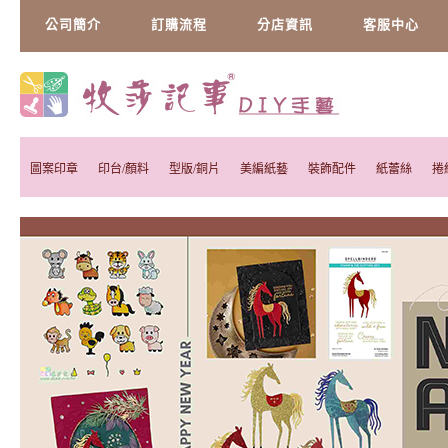
公司簡介
訂購流程
分店資訊
客服中心
圖案印章
印台/顏料
型版/銅片
美編紙藝
裝飾配件
紙蕾絲
捲