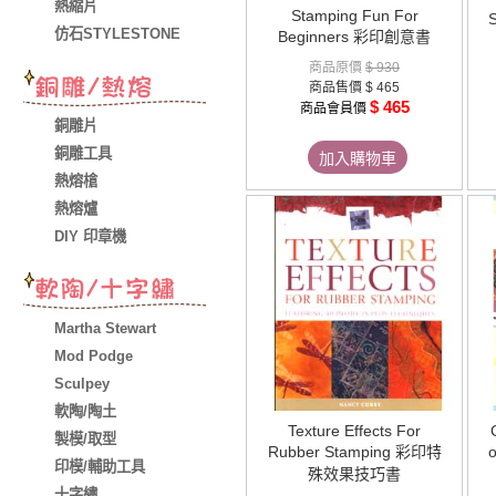
熱縮片
Stamping Fun For
仿石STYLESTONE
Beginners 彩印創意書
商品原價
$ 930
商品售價
$ 465
$ 465
商品會員價
銅雕片
銅雕工具
加入購物車
熱熔槍
熱熔爐
DIY 印章機
Martha Stewart
Mod Podge
Sculpey
軟陶/陶土
Texture Effects For
製模/取型
Rubber Stamping 彩印特
印模/輔助工具
殊效果技巧書
十字繡