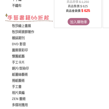
商品原價
$ 1,250
不織布
商品售價
$ 625
$ 625
商品會員價
加入購物車
牧莎線上書展
牧莎師資群著作
雜誌期刊
DVD 影音
圖案章彩印
懷舊紙藝
手工卡片
銅片/型染印
紙蕾絲藝術
捲紙藝術
手工書
相片美編
ZEN 藝術
多媒材應用