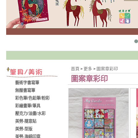
首頁
更多
圖案章彩印
>
>
圖案章彩印
藝術字書寫筆
無酸書寫筆
彩色筆/色鉛筆/粉彩
彩繪畫筆/筆具
壓克力/油畫/水彩
美勞-隨意貼
美勞-型版
美勞-海綿印章