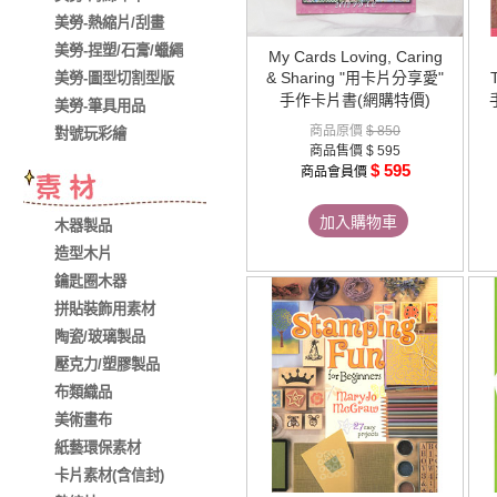
美勞-熱縮片/刮畫
美勞-捏塑/石膏/蠟繩
My Cards Loving, Caring
& Sharing "用卡片分享愛"
美勞-圖型切割型版
手作卡片書(網購特價)
美勞-筆具用品
商品原價
$ 850
對號玩彩繪
商品售價
$ 595
$ 595
商品會員價
加入購物車
木器製品
造型木片
鑰匙圈木器
拼貼裝飾用素材
陶瓷/玻璃製品
壓克力/塑膠製品
布類織品
美術畫布
紙藝環保素材
卡片素材(含信封)