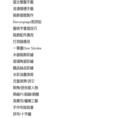
復古懷舊手藝
浪漫婚禮手藝
裝飾蛋糕製作
Decoupage剪拼貼
藝術字書寫技巧
裝飾配件應用
打洞器應用
一筆畫One Stroke
木器裝飾彩繪
玻璃陶瓷彩繪
織品絲品彩繪
水彩油畫美術
兒童美勞/其它
軟陶/迷你屋人物
熱縮片/鋁線/銅雕
馬賽克/蠟蠋工藝
手作布娃娃書
拼布/十字繡