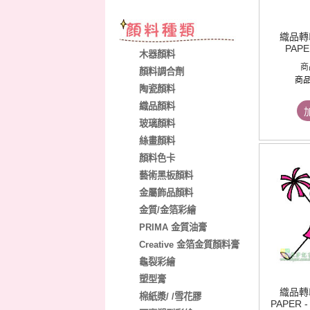
織品轉印
PAPER
木器顏料
商
顏料調合劑
商
陶瓷顏料
織品顏料
玻璃顏料
絲畫顏料
顏料色卡
藝術黑板顏料
金屬飾品顏料
金質/金箔彩繪
PRIMA 金質油膏
Creative 金箔金質顏料膏
龜裂彩繪
塑型膏
織品轉印
棉紙漿/ /雪花膠
PAPER 