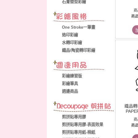
石膏塑型彩繪
商
商
One Stroke一筆畫
烙印彩繪
水轉印彩繪
織品/陶瓷轉印彩繪
彩繪練習版
彩繪筆具
週邊商品
織品轉印
PAPER
剪拼貼專用膠
商
剪拼貼專用膠-表面效果
商
剪拼貼專用紙-棉紙