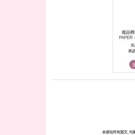
織品轉印
PAPER 
商
商
本網站所有圖文, 均