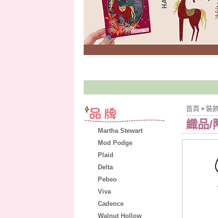
首頁
裝
>
織品
Martha Stewart
Mod Podge
Plaid
Delta
Pebeo
Viva
Cadence
Walnut Hollow