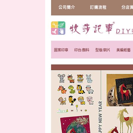
公司簡介
訂購流程
分店
圖案印章
印台/顏料
型版/銅片
美編紙藝