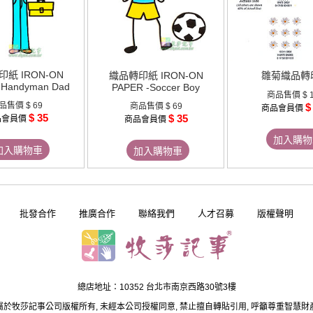
紙 IRON-ON
織品轉印紙 IRON-ON
雛菊織品轉
-Handyman Dad
PAPER -Soccer Boy
商品售價
$ 
品售價
$ 69
商品售價
$ 69
$
商品會員價
$ 35
$ 35
品會員價
商品會員價
加入購物
加入購物車
加入購物車
批發合作
推廣合作
聯絡我們
人才召募
版權聲明
總店地址：10352 台北市南京西路30號3樓
屬於牧莎記事公司版權所有, 未經本公司授權同意, 禁止擅自轉貼引用, 呼籲尊重智慧財