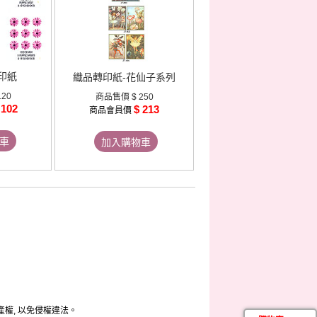
印紙
織品轉印紙-花仙子系列
120
商品售價
$ 250
 102
$ 213
商品會員價
車
加入購物車
產權, 以免侵權違法。