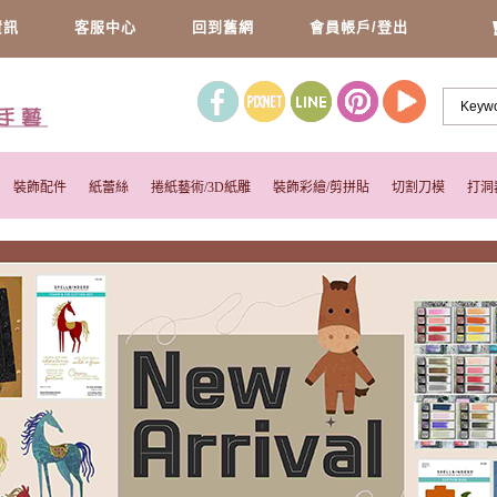
資訊
客服中心
回到舊網
會員帳戶/登出
裝飾配件
紙蕾絲
捲紙藝術/3D紙雕
裝飾彩繪/剪拼貼
切割刀模
打洞