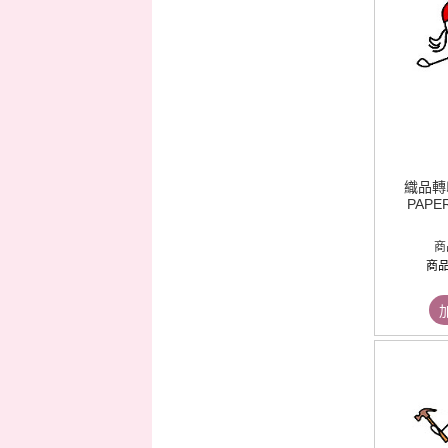
織品轉印
PAPER
商
商