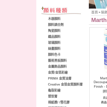
首頁
裝
>
Marth
木器顏料
顏料調合劑
陶瓷顏料
織品顏料
玻璃顏料
絲畫顏料
顏料色卡
藝術黑板顏料
金屬飾品顏料
金質/金箔彩繪
Mart
PRIMA 金質油膏
Decoupag
Creative 金箔金質顏料膏
Finish -
龜裂彩繪
拼
塑型膏
商
棉紙漿/ /雪花膠
商品