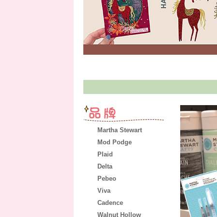
Martha Stewart
Mod Podge
Plaid
Delta
Pebeo
Viva
Cadence
Walnut Hollow