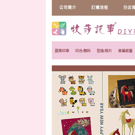
公司簡介
訂購流程
分店
圖案印章
印台/顏料
型版/銅片
美編紙藝