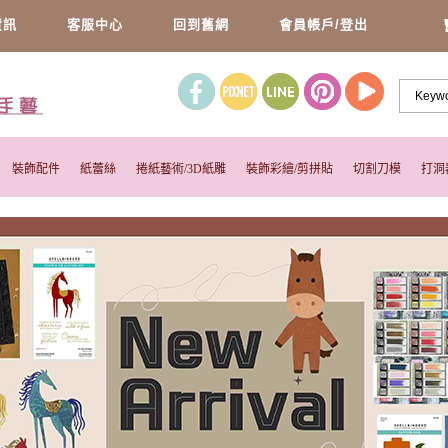
資訊
客服中心
回到舊網
會員帳戶/登出
裝飾配件
紙蕾絲
捲紙藝術/3D紙雕
裝飾彩繪/剪拼貼
切割刀模
打洞