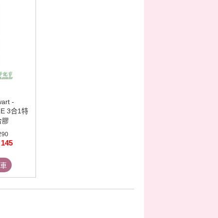
art -
ZE 3合1特
合膠
290
 145
車