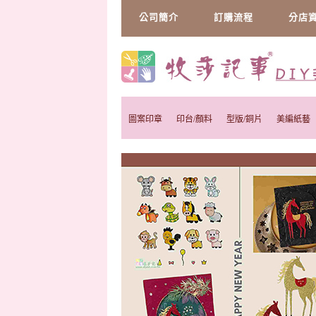
公司簡介
訂購流程
分店
圖案印章
印台/顏料
型版/銅片
美編紙藝