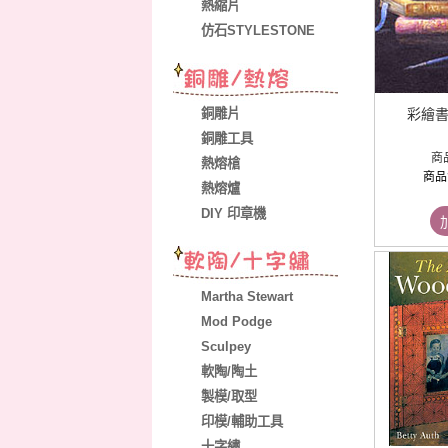
熱縮片
仿石STYLESTONE
彩繪書 -
銅雕片
銅雕工具
商
熱熔槍
商品
熱熔爐
DIY 印章機
Martha Stewart
Mod Podge
Sculpey
軟陶/陶土
製模/取型
印模/輔助工具
十字繡