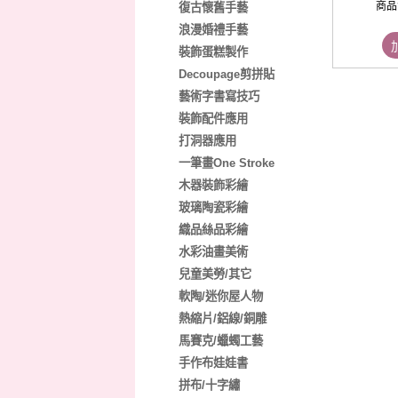
商品
復古懷舊手藝
浪漫婚禮手藝
裝飾蛋糕製作
Decoupage剪拼貼
藝術字書寫技巧
裝飾配件應用
打洞器應用
一筆畫One Stroke
木器裝飾彩繪
玻璃陶瓷彩繪
織品絲品彩繪
水彩油畫美術
兒童美勞/其它
軟陶/迷你屋人物
熱縮片/鋁線/銅雕
馬賽克/蠟蠋工藝
手作布娃娃書
拼布/十字繡