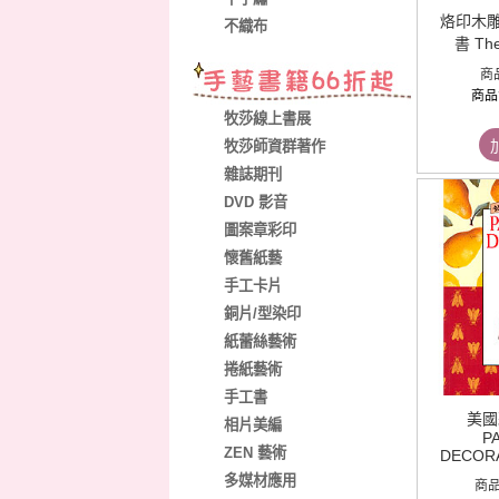
烙印木
不織布
書 The
商
商品
牧莎線上書展
牧莎師資群著作
雜誌期刊
DVD 影音
圖案章彩印
懷舊紙藝
手工卡片
銅片/型染印
紙蕾絲藝術
捲紙藝術
手工書
美國
相片美編
P
ZEN 藝術
DECOR
多媒材應用
商