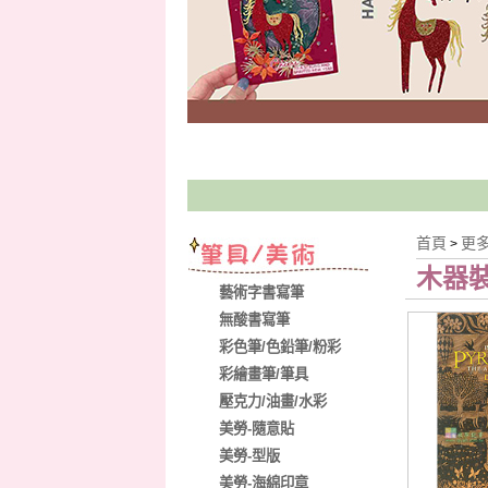
首頁
更
>
木器
藝術字書寫筆
無酸書寫筆
彩色筆/色鉛筆/粉彩
彩繪畫筆/筆具
壓克力/油畫/水彩
美勞-隨意貼
美勞-型版
美勞-海綿印章