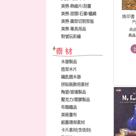
美勞-熱縮片/刮畫
美勞-捏塑/石膏/蠟繩
烙印書 In
美勞-圖型切割型版
P
美勞-筆具用品
商
商品
對號玩彩繪
木器製品
造型木片
鑰匙圈木器
拼貼裝飾用素材
陶瓷/玻璃製品
壓克力/塑膠製品
布類織品
美術畫布
紙藝環保素材
卡片素材(含信封)