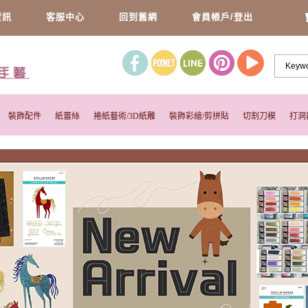
資訊
客服中心
回到舊網
會員帳戶/登出
裝飾配件
紙蕾絲
捲紙藝術/3D紙雕
裝飾彩繪/剪拼貼
切割刀模
打洞