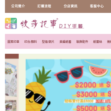
公司簡介
訂購流程
分店資訊
客服中心
圖案印章
印台/顏料
型版/銅片
美編紙藝
裝飾配件
紙蕾絲
捲