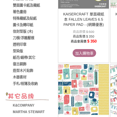
雙面圖卡紙及襯紙
著色畫冊
KAISERCRAFT 單面襯紙
特殊襯紙及貼紙
本 FALLEN LEAVES 6.5
PAPER PAD - (網購優惠)
圖卡及轉印紙
信封型版 (木)
商品原價
$ 500
商品售價
$ 350
刀模/浮雕壓模
$ 350
商品會員價
透明印章
型染版
加入購物車
紙花/緞帶/其它
復古銅飾
造型木片貼飾
木器素材
手札/相簿及收納
K&COMPANY
MARTHA STEWART