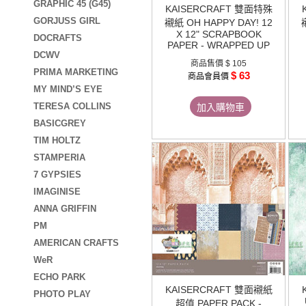
GRAPHIC 45 (G45)
KAISERCRAFT 雙面特殊
GORJUSS GIRL
襯紙 OH HAPPY DAY! 12
X 12" SCRAPBOOK
DOCRAFTS
PAPER - WRAPPED UP
DCWV
商品售價
$ 105
PRIMA MARKETING
$ 63
商品會員價
MY MIND’S EYE
TERESA COLLINS
加入購物車
BASICGREY
TIM HOLTZ
STAMPERIA
7 GYPSIES
IMAGINISE
ANNA GRIFFIN
PM
AMERICAN CRAFTS
WeR
ECHO PARK
KAISERCRAFT 雙面襯紙
PHOTO PLAY
超值 PAPER PACK -