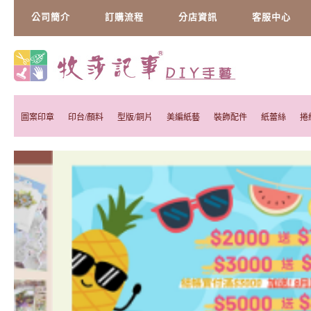
公司簡介
訂購流程
分店資訊
客服中心
圖案印章
印台/顏料
型版/銅片
美編紙藝
裝飾配件
紙蕾絲
捲