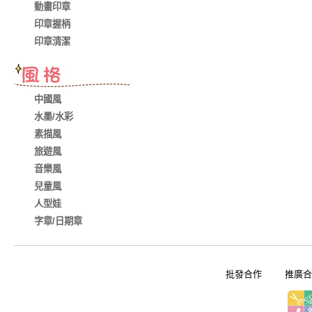
動畫印章
印章握柄
印章清潔
中國風
水墨/水彩
素描風
旅遊風
音樂風
兒童風
人型娃
字章/日期章
批發合作
推廣合