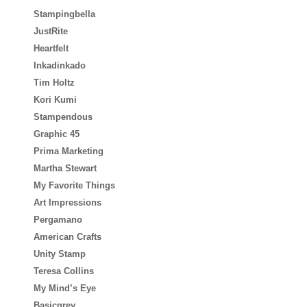
Stampingbella
JustRite
Heartfelt
Inkadinkado
Tim Holtz
Kori Kumi
Stampendous
Graphic 45
Prima Marketing
Martha Stewart
My Favorite Things
Art Impressions
Pergamano
American Crafts
Unity Stamp
Teresa Collins
My Mind’s Eye
Basicgrey