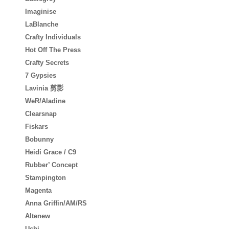
Imaginise
LaBlanche
Crafty Individuals
Hot Off The Press
Crafty Secrets
7 Gypsies
Lavinia 剪影
WeR/Aladine
Clearsnap
Fiskars
Bobunny
Heidi Grace / C9
Rubber’ Concept
Stampington
Magenta
Anna Griffin/AM/RS
Altenew
Uchi