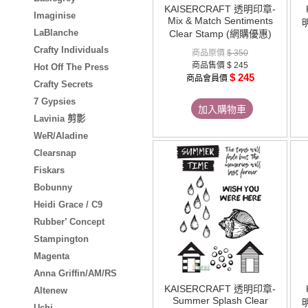
KAISERCRAFT 透明印章-
Imaginise
Mix & Match Sentiments
明
LaBlanche
Clear Stamp (網購優惠)
Crafty Individuals
商品原價
$ 350
商品售價
$ 245
Hot Off The Press
$ 245
商品會員價
Crafty Secrets
7 Gypsies
加入購物車
Lavinia 剪影
WeR/Aladine
Clearsnap
Fiskars
Bobunny
Heidi Grace / C9
Rubber’ Concept
Stampington
Magenta
Anna Griffin/AM/RS
KAISERCRAFT 透明印章-
Altenew
Summer Splash Clear
明
Uchi