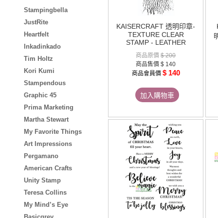
Stampingbella
JustRite
KAISERCRAFT 透明印章-
Heartfelt
TEXTURE CLEAR
明
STAMP - LEATHER
Inkadinkado
商品原價
$ 200
Tim Holtz
商品售價
$ 140
Kori Kumi
$ 140
商品會員價
Stampendous
Graphic 45
加入購物車
Prima Marketing
Martha Stewart
My Favorite Things
Art Impressions
Pergamano
American Crafts
Unity Stamp
Teresa Collins
My Mind’s Eye
Basicgrey