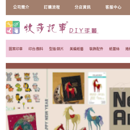
公司簡介
訂購流程
分店資訊
客服中心
圖案印章
印台/顏料
型版/銅片
美編紙藝
裝飾配件
紙蕾絲
捲