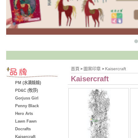
首頁
圖案印章
Kaisercraft
>
>
Kaisercraft
PM (水滴娃娃)
PD&C (牧莎)
Gorjuss Girl
Penny Black
Hero Arts
Lawn Fawn
Docrafts
Kaisercraft