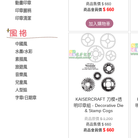
動畫印章
商品售價
$ 660
$ 660
商品會員價
印章握柄
印章清潔
加入購物車
中國風
水墨/水彩
素描風
旅遊風
音樂風
兒童風
人型娃
字章/日期章
KAISERCRAFT 刀模+透
明印章組 - Decorative Die
明
& Stamp Cogs
商品原價
$ 1,200
商品售價
$ 660
$ 660
商品會員價