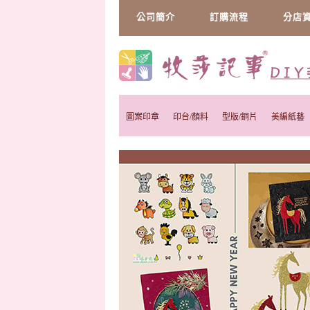
公司簡介
訂購流程
分店
圖案印章
印台/顏料
型版/銅片
美編紙藝