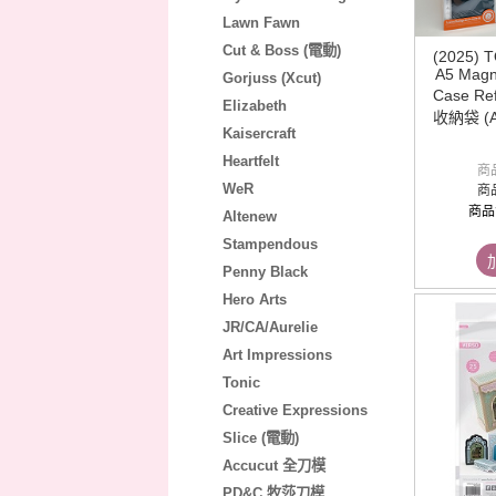
Lawn Fawn
Cut & Boss (電動)
(2025) T
A5 Magne
Gorjuss (Xcut)
Case R
Elizabeth
收納袋 (A
Kaisercraft
Heartfelt
商
WeR
商
商品
Altenew
Stampendous
Penny Black
Hero Arts
JR/CA/Aurelie
Art Impressions
Tonic
Creative Expressions
Slice (電動)
Accucut 全刀模
PD&C 牧莎刀模