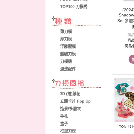
TOP100 刀模秀
(202
Shadow
Set 多
薄刀模
商
厚刀模
商
商品
浮雕壓模
體驗刀模
刀模機
週邊配件
3D (捲)紙花
立體卡片 Pop Up
造景/多層次
手札
盒子
框型刀模