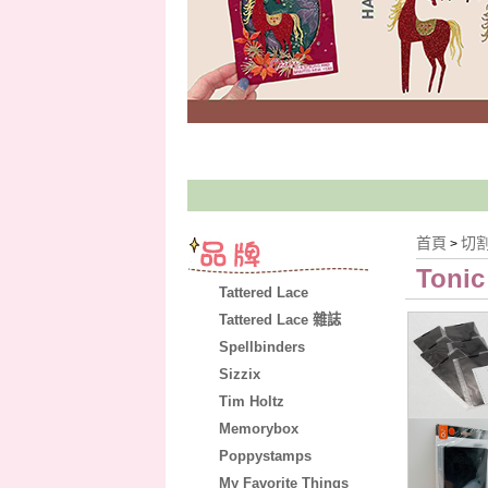
首頁
切
>
Tonic
Tattered Lace
Tattered Lace 雜誌
Spellbinders
Sizzix
Tim Holtz
Memorybox
Poppystamps
My Favorite Things