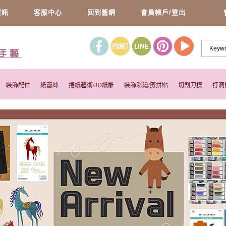
資訊
客服中心
回到舊網
會員帳戶/登出
裝飾配件
紙蕾絲
捲紙藝術/3D紙雕
裝飾彩繪/剪拼貼
切割刀模
打洞