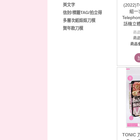
英文字
(2022
組一次購
信封/標籤TAG/拍立得
Telepho
多層次紙娃娃刀模
話機立體
賀年款刀模
商
商
商品
TONIC 刀