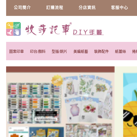
公司簡介
訂購流程
分店資訊
客服中心
圖案印章
印台/顏料
型版/銅片
美編紙藝
裝飾配件
紙蕾絲
捲