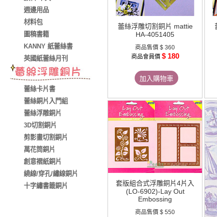
週邊用品
材料包
蕾絲浮雕切割銅片 mattie
圖稿書籍
HA-4051405
KANNY 紙蕾絲書
商品售價
$ 360
$ 180
商品會員價
英國紙蕾絲月刊
加入購物車
蕾絲卡片書
蕾絲銅片入門組
蕾絲浮雕銅片
3D切割銅片
剪影畫切割銅片
萬花筒銅片
創意褶紙銅片
繞線/穿孔/繡線銅片
套版組合式浮雕銅片4片入
十字繡書籤銅片
(LO-6902)-Lay Out
Embossing
商品售價
$ 550