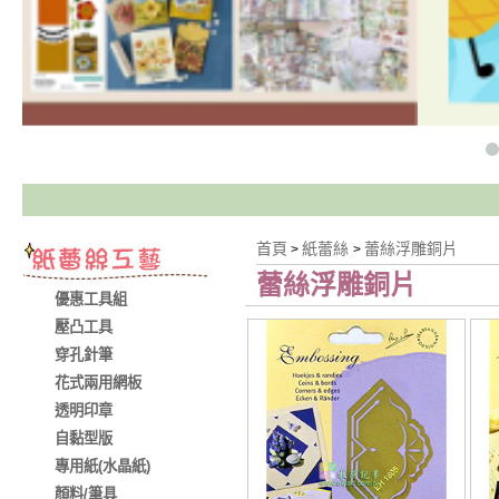
首頁
紙蕾絲
蕾絲浮雕銅片
>
>
蕾絲浮雕銅片
優惠工具組
壓凸工具
穿孔針筆
花式兩用網板
透明印章
自黏型版
專用紙(水晶紙)
顏料/筆具