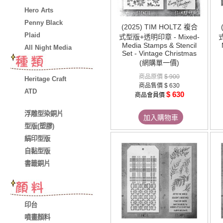
Hero Arts
Penny Black
(2025) TIM HOLTZ 複合
Plaid
式型版+透明印章 - Mixed-
Media Stamps & Stencil
All Night Media
Set - Vintage Christmas
(網購單一價)
商品原價
$ 900
Heritage Craft
商品售價
$ 630
ATD
$ 630
商品會員價
浮雕型染銅片
加入購物車
型版(塑膠)
絹印型版
自黏型版
書籤銅片
印台
噴畫顏料