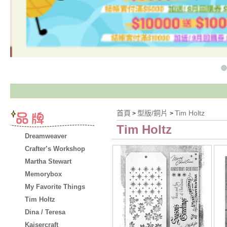
首頁
型版/銅片
Tim Holtz
>
>
Tim Holtz
Dreamweaver
Crafter’s Workshop
Martha Stewart
Memorybox
My Favorite Things
Tim Holtz
Dina / Teresa
Kaisercraft