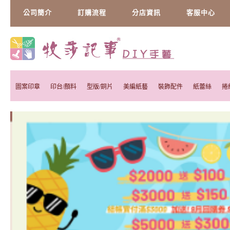
公司簡介
訂購流程
分店資訊
客服中心
圖案印章
印台/顏料
型版/銅片
美編紙藝
裝飾配件
紙蕾絲
捲