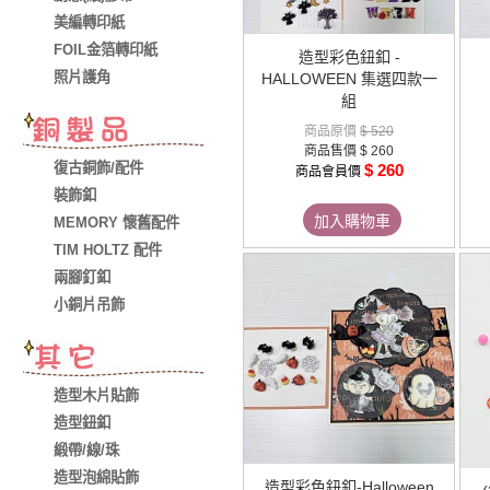
美編轉印紙
FOIL金箔轉印紙
造型彩色鈕釦 -
照片護角
HALLOWEEN 集選四款一
組
商品原價
$ 520
商品售價
$ 260
復古銅飾/配件
$ 260
商品會員價
裝飾釦
加入購物車
MEMORY 懷舊配件
TIM HOLTZ 配件
兩腳釘釦
小銅片吊飾
造型木片貼飾
造型鈕釦
緞帶/線/珠
造型泡綿貼飾
造型彩色鈕釦-Halloween