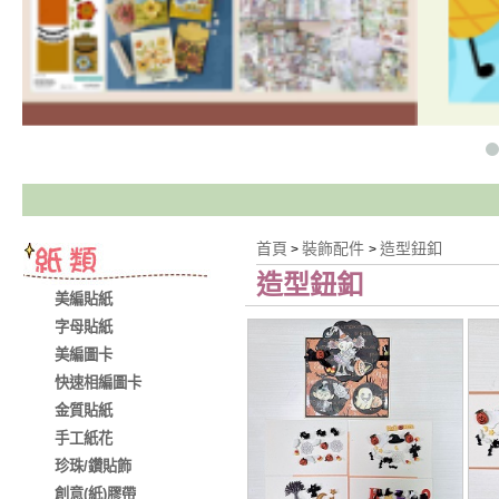
首頁
裝飾配件
造型鈕釦
>
>
造型鈕釦
美編貼紙
字母貼紙
美編圖卡
快速相編圖卡
金質貼紙
手工紙花
珍珠/鑽貼飾
創意(紙)膠帶