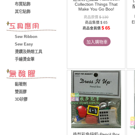
布質貼飾
Collection Things That
Make You Go Boo!
其它貼飾
商品原價
$ 130
E
商品售價
$ 65
$ 65
商品會員價
Sew Ribbon
加入購物車
Sew Easy
燙鑽及熱熔工具
手繪燙金筆
黏著劑
雙面膠
3D矽膠
造型彩色鈕釦-Pencil Box