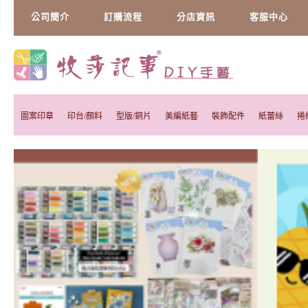
公司簡介
訂購流程
分店資訊
客服中心
圖案印章
印台/顏料
型版/銅片
美編紙藝
裝飾配件
紙蕾絲
捲