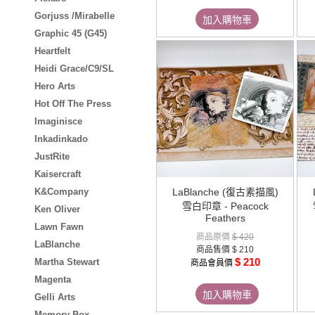
Gorjuss /Mirabelle
加入購物車
Graphic 45 (G45)
Heartfelt
Heidi Grace/C9/SL
Hero Arts
Hot Off The Press
Imaginisce
Inkadinkado
JustRite
Kaisercraft
K&Company
LaBlanche (復古素描風)
雪白印章 - Peacock
Ken Oliver
Feathers
Lawn Fawn
商品原價
$ 420
LaBlanche
商品售價
$ 210
$ 210
Martha Stewart
商品會員價
Magenta
加入購物車
Gelli Arts
Memory Box