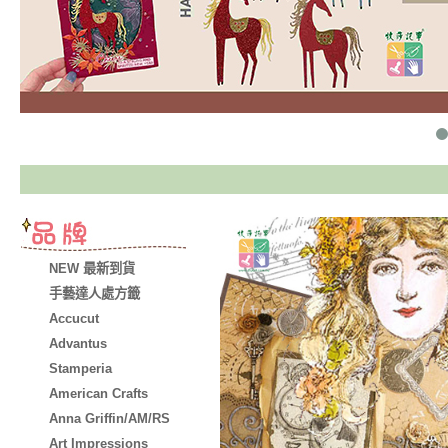
NEW 最新到貨
手藝達人處方籤
Accucut
Advantus
Stamperia
American Crafts
Anna Griffin/AM/RS
Art Impressions