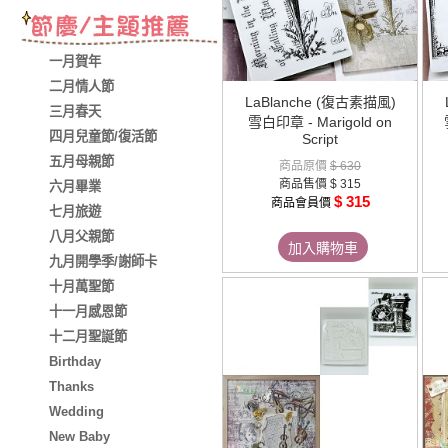
一月賀年
二月情人節
LaBlanche (復古素描風)
三月春天
雪白印章 - Marigold on
四月兒童節/復活節
Script
五月母親節
商品原價
$ 630
商品售價
$ 315
六月畢業
$ 315
商品會員價
七月旅遊
八月父親節
加入購物車
九月開學季/謝師卡
十月萬聖節
十一月感恩節
十二月聖誕節
Birthday
Thanks
Wedding
New Baby