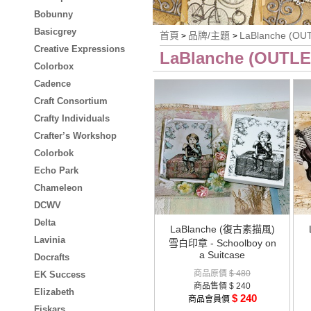
Bobunny
Basicgrey
首頁
品牌/主題
LaBlanche (OU
>
>
Creative Expressions
LaBlanche (OUTLE
Colorbox
Cadence
Craft Consortium
Crafty Individuals
Crafter’s Workshop
Colorbok
Echo Park
Chameleon
DCWV
Delta
LaBlanche (復古素描風)
Lavinia
雪白印章 - Schoolboy on
a Suitcase
Docrafts
商品原價
$ 480
EK Success
商品售價
$ 240
Elizabeth
$ 240
商品會員價
Fiskars