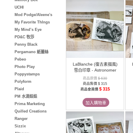
UCHI
Mod Podge/Aleene's
My Favorite ThIngs
My Mind’s Eye
PD&C 牧莎
Penny Black
Pergamano 紙蕾絲
Pebeo
LaBlanche (復古素描風)
Photo Play
雪白印章 - Astronomer
Poppystamps
商品原價
$ 630
Polyform
商品售價
$ 315
$ 315
Plaid
商品會員價
PM 水滴娃娃
加入購物車
Prima Marketing
Quilled Creations
Ranger
Sizzix