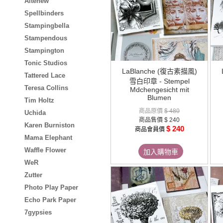
Altenew
Spellbinders
Stampingbella
Stampendous
Stampington
Tonic Studios
LaBlanche (復古素描風)
Tattered Lace
雪白印章 - Stempel
Teresa Collins
Mdchengesicht mit
Blumen
Tim Holtz
商品原價
$ 480
Uchida
商品售價
$ 240
Karen Burniston
$ 240
商品會員價
Mama Elephant
Waffle Flower
加入購物車
WeR
Zutter
Photo Play Paper
Echo Park Paper
7gypsies