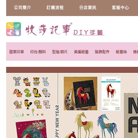
公司簡介
訂購流程
分店資訊
客服中心
圖案印章
印台/顏料
型版/銅片
美編紙藝
裝飾配件
紙蕾絲
捲