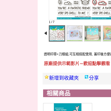
1 / 7
透明印章+刀模組,可互相搭配使用, 蓋印後方便
原廠提供示範影片∼歡迎點擊觀看
新增到收藏夾
分享
相關商品