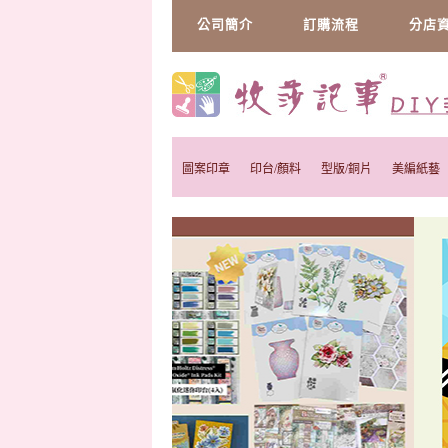
公司簡介
訂購流程
分店
圖案印章
印台/顏料
型版/銅片
美編紙藝