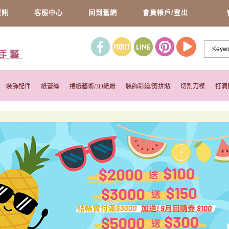
資訊
客服中心
回到舊網
會員帳戶/登出
裝飾配件
紙蕾絲
捲紙藝術/3D紙雕
裝飾彩繪/剪拼貼
切割刀模
打洞