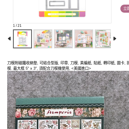
立
1 / 21
刀模附磁鐵收納墊,
可結合型版, 印章, 刀模, 美編紙, 貼紙, 轉印紙, 
模. 最大框 5" x 3", 須配合刀模機使用, <美國進口>