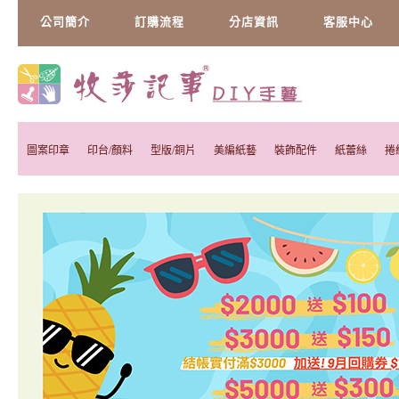
公司簡介
訂購流程
分店資訊
客服中心
圖案印章
印台/顏料
型版/銅片
美編紙藝
裝飾配件
紙蕾絲
捲