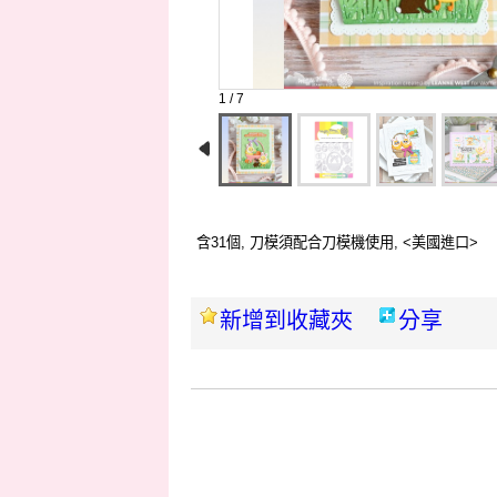
1 / 7
含31個, 刀模須配合刀模機使用, <美國進口>
新增到收藏夾
分享