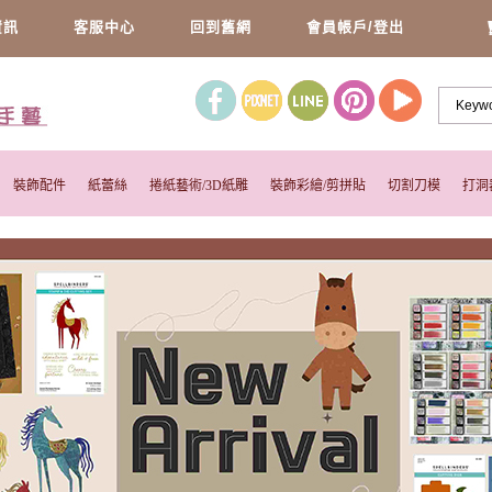
資訊
客服中心
回到舊網
會員帳戶/登出
裝飾配件
紙蕾絲
捲紙藝術/3D紙雕
裝飾彩繪/剪拼貼
切割刀模
打洞