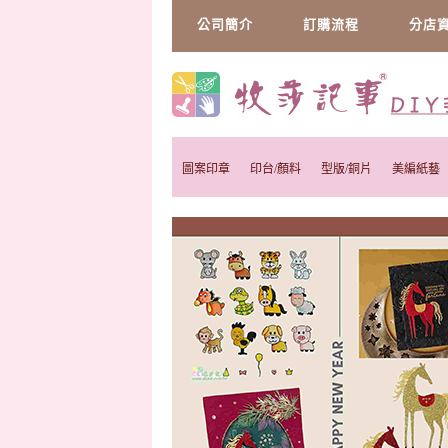
公司簡介
訂購流程
分店
圖案印章
印台/顏料
型版/銅片
美編紙藝