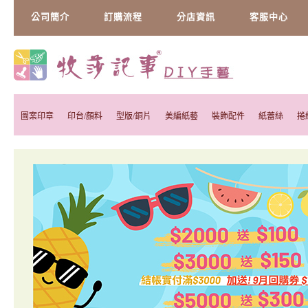
公司簡介
訂購流程
分店資訊
客服中心
圖案印章
印台/顏料
型版/銅片
美編紙藝
裝飾配件
紙蕾絲
捲