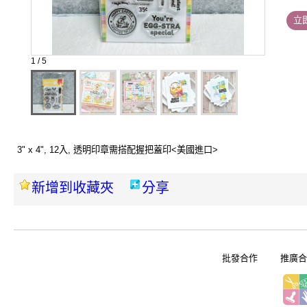
立
1 / 5
3" x 4", 12入, 透明印章需搭配握把蓋印<美國進口>
新增到收藏夾
分享
批發合作
推廣合