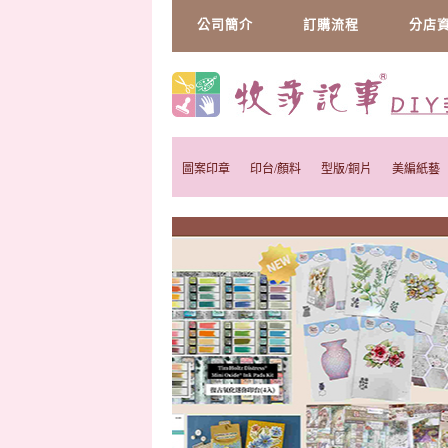
公司簡介
訂購流程
分店
圖案印章
印台/顏料
型版/銅片
美編紙藝