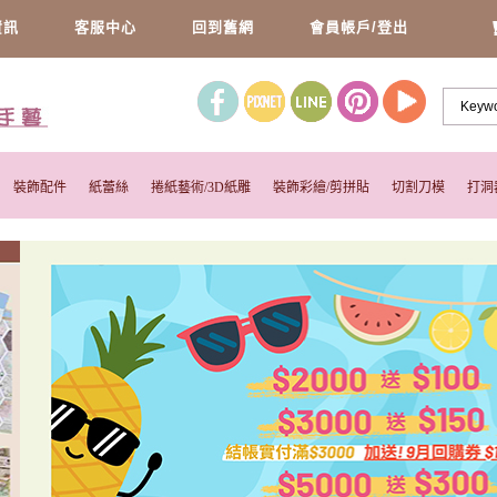
資訊
客服中心
回到舊網
會員帳戶/登出
裝飾配件
紙蕾絲
捲紙藝術/3D紙雕
裝飾彩繪/剪拼貼
切割刀模
打洞