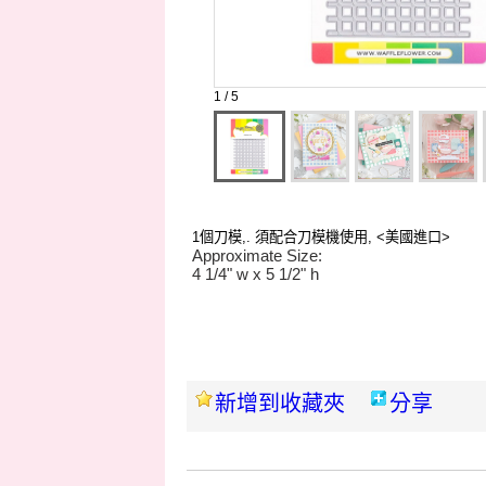
1 / 5
1個刀模,
.
須配合刀模機使用, <美國進口>
Approximate Size:
4 1/4" w x 5 1/2" h
新增到收藏夾
分享