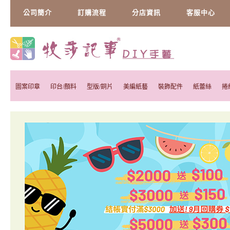
公司簡介
訂購流程
分店資訊
客服中心
圖案印章
印台/顏料
型版/銅片
美編紙藝
裝飾配件
紙蕾絲
捲